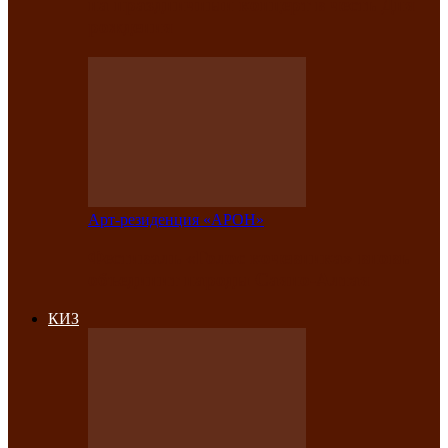
на праздничный концерт в честь Дня
рождения
Арт-резиденция «АРОН»
Фестиваль «Голос кочевника» вновь
объединит народы Саяно-Алтая
КИЗ