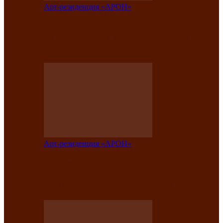
Арт-резиденция «АРОН»
Вокальная студия «Арон» приглашает
на премьерный концерт солистки
Елены Кызласовой
Арт-резиденция «АРОН»
Единство народов Саяно-Алтая: Гала-
концерт завершил Межрегиональный
фестиваль «Голос кочевника»