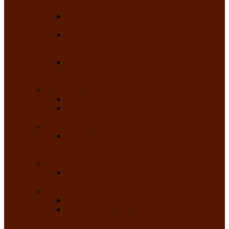
народного танца «Саяночка»
Образцовый ансамбль бального танца
«Тарина»
Заслуженный коллектив народного
творчества Российской Федерации
танцевальная студия «Ынархас»
Заслуженный коллектив народного
творчества России детская эстрадная студия
«Час ханат»
Театральные
Народный театр юного зрителя
Народная театральная студия «Горячие
сердца» Клуба инвалидов по зрению
Театр моды
Заслуженный коллектив народного
творчества Республики Хакасия театр моды
«Алтыр»
Эстрадные
Хакасская народная эстрадная группа
«Хайджи»
Любительские объединения
Республиканский фотоклуб «Саяны»
Любительское объединение по
традиционной культуре «Арба хоор» —
«Колесо времени»