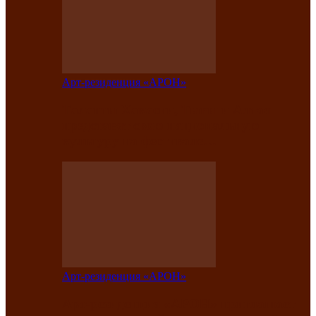
Арт-резиденция «АРОН»
Таланты Хакасии, Тывы и Алтая
представят свою национальную
культуру на фестивале…
Арт-резиденция «АРОН»
Арт-резиденция «АРОН» приглашает