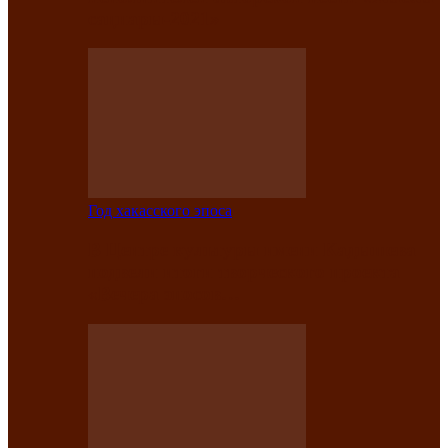
саӊнары-2021»
Год хакасского эпоса
В Центре культуры имени Кадышева
подвели итоги творческого проекта
«Вечера эпосов…