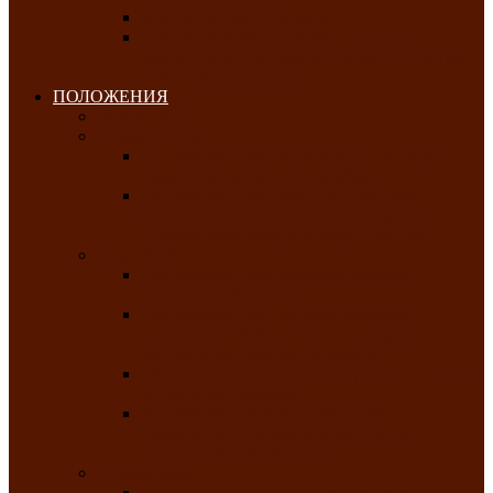
Клуб любителей чатхана
«Творческая мастерская» — студия
декоративно-прикладного искусства Клуба
инвалидов по зрению
ПОЛОЖЕНИЯ
Январь 2026
Февраль 2026
Республиканский молодёжный конкурс
«Здоровый выбор-твой выбор»
Республиканский фестиваль-конкурс
патриотической песни среди людей с
нарушениями зрения «Виват, Россия!»
Март 2026
Республиканская выставка-конкурс
«Сувениры Хакасии»
Республиканский конкурс игровых
программ «Кӱлӱк аттыӊ ойыннары» —
«Игры трудолюбивой лошади»
Межрегиональный конкурс русского танца
«Сибирское раздолье»
Республиканская выставка работ
самодеятельных художников «Часхы
оннерi»-«Краски весны»
Апрель 2026
Республиканская выставка изобразительного