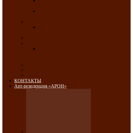
Республиканский конкурс национального
костюма «Алтын чазы»-«Золотая степь»
Республиканский конкурс на лучший
традиционный напиток «Айран пайы»
Июль 2026
Республиканский фестиваль семейного
творчества «Ромашка»
Август 2026
Сентябрь 2026
Республиканская выставка по
изобразительному и ДПИ, НХР и
фотоискусству «Традиции и современность»
Октябрь 2026
Ноябрь 2026
Декабрь 2026
КОНТАКТЫ
Арт-резиденция «АРОН»