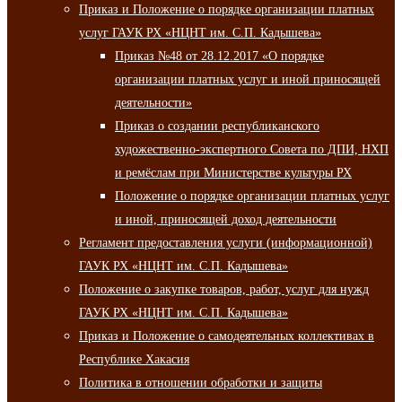
Приказ и Положение о порядке организации платных
услуг ГАУК РХ «НЦНТ им. С.П. Кадышева»
Приказ №48 от 28.12.2017 «О порядке
организации платных услуг и иной приносящей
деятельности»
Приказ о создании республиканского
художественно-экспертного Совета по ДПИ, НХП
и ремёслам при Министерстве культуры РХ
Положение о порядке организации платных услуг
и иной, приносящей доход деятельности
Регламент предоставления услуги (информационной)
ГАУК РХ «НЦНТ им. С.П. Кадышева»
Положение о закупке товаров, работ, услуг для нужд
ГАУК РХ «НЦНТ им. С.П. Кадышева»
Приказ и Положение о самодеятельных коллективах в
Республике Хакасия
Политика в отношении обработки и защиты