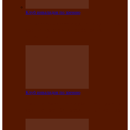
Клуб инвалидов по зрению
На мастер‑классе люди с нарушениями
зрения изготовили бабочек из
синельной…
Клуб инвалидов по зрению
Ко Дню России в Клубе инвалидов по
зрению прошёл праздничный концерт