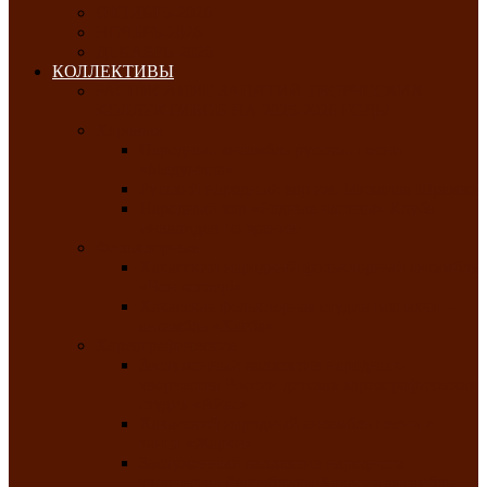
ОКТЯБРЬ-2026
НОЯБРЬ-2026
ДЕКАБРЬ-2026
КОЛЛЕКТИВЫ
РАСПИСАНИЕ ЗАНЯТИЙ ТВОРЧЕСКИХ
КОЛЛЕКТИВОВ НА 2025-2026 ГОДЫ
Хоровые
Народный ансамбль русской песни
«Медуница»
Русский народный хор им. Михаила Шрамко
Народный хор «Родные напевы» Клуба
инвалидов по зрению
Фольклорные
Хакасский народный фольклорный ансамбль
«Чон коглерi»
Хакасская фольклорная студия тахпахчи —
ансамбль «Хағба»
Хореографические
Заслуженный коллектив народного
творчества России детская хореографическая
студия «Айас»
Хакасский народный ансамбль песни и
танца «Жарки»
Заслуженный коллектив народного
творчества Республики Хакасия ансамбль