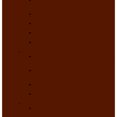
творчества детей ограниченными
возможностями здоровья «Мы всё можем!»
Республиканский фотоконкурс «Салют
Победы»
Республиканский конкурс чтецов «Поэзия
души»
Республиканский конкурс народно-
певческих коллективов «Родные напевы»
Республиканский фестиваль юмора среди
людей с нарушениями зрения «Море смеха»
Май 2026
Республиканский фестиваль творчества
среди людей с нарушениями зрения «Народу
победителю»
Республиканский фестиваль-конкурс
носителей и исполнителей традиционного
музыкального творчества «Айтыс»
Республиканский конкурс героических
сказаний имени С.П. Кадышева
Республиканский конкурс детского
творчества «Вот какое наше детство!»
Июнь 2026
Республиканский конкурс «Чайлаг»-
«Летняя усадьба»