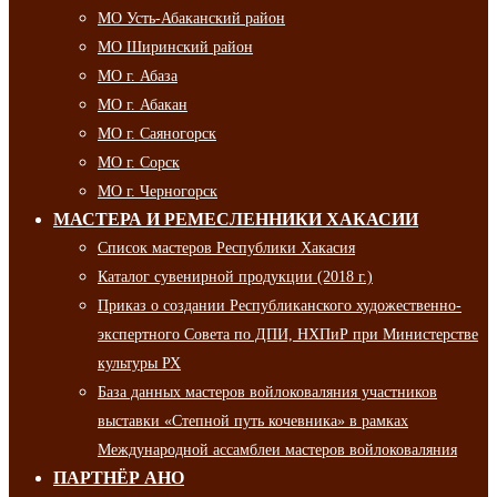
МО Усть-Абаканский район
МО Ширинский район
МО г. Абаза
МО г. Абакан
МО г. Саяногорск
МО г. Сорск
МО г. Черногорск
МАСТЕРА И РЕМЕСЛЕННИКИ ХАКАСИИ
Список мастеров Республики Хакасия
Каталог сувенирной продукции (2018 г.)
Приказ о создании Республиканского художественно-
экспертного Совета по ДПИ, НХПиР при Министерстве
культуры РХ
База данных мастеров войлоковаляния участников
выставки «Степной путь кочевника» в рамках
Международной ассамблеи мастеров войлоковаляния
ПАРТНЁР АНО