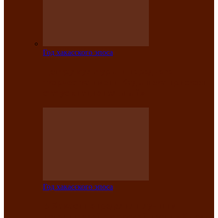
Год хакасского эпоса
Центру культуры и народного
творчества имени Кадышева присвоен
статус «национальный»
Год хакасского эпоса
В Хакасии определили лучших
исполнителей авторской песни «Хысхы