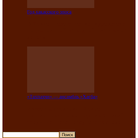
Год хакасского эпоса
В Хакасии состоится конкурс детской
национальной эстрадной песни «Час
ханат»
«Тахпахчи» — ансамбль «Хағба»
Известные тахпахчи Хакасии
приглашают на концерт любителей
традиционного народного тахпаха