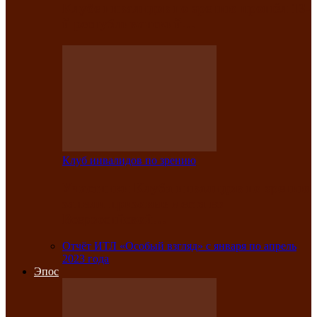
Клубе инвалидов по зрению прошёл 13-
й республиканский…
Клуб инвалидов по зрению
Участники Клуба инвалидов по зрению
заняли призовые места во
Всероссийской…
Отчёт ИТЛ «Особый взгляд» с января по апрель
2023 года
Эпос