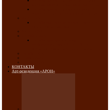
Республиканский конкурс национального
костюма «Алтын чазы»-«Золотая степь»
Республиканский конкурс на лучший
традиционный напиток «Айран пайы»
Июль 2026
Республиканский фестиваль семейного
творчества «Ромашка»
Август 2026
Сентябрь 2026
Республиканская выставка по
изобразительному и ДПИ, НХР и
фотоискусству «Традиции и современность»
Октябрь 2026
Ноябрь 2026
Декабрь 2026
КОНТАКТЫ
Арт-резиденция «АРОН»