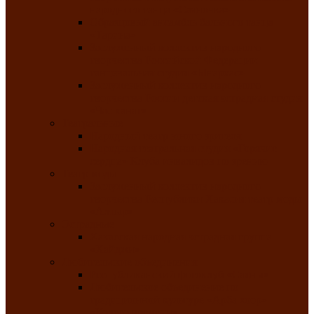
народного танца «Саяночка»
Образцовый ансамбль бального танца
«Тарина»
Заслуженный коллектив народного
творчества Российской Федерации
танцевальная студия «Ынархас»
Заслуженный коллектив народного
творчества России детская эстрадная студия
«Час ханат»
Театральные
Народный театр юного зрителя
Народная театральная студия «Горячие
сердца» Клуба инвалидов по зрению
Театр моды
Заслуженный коллектив народного
творчества Республики Хакасия театр моды
«Алтыр»
Эстрадные
Хакасская народная эстрадная группа
«Хайджи»
Любительские объединения
Республиканский фотоклуб «Саяны»
Любительское объединение по
традиционной культуре «Арба хоор» —
«Колесо времени»