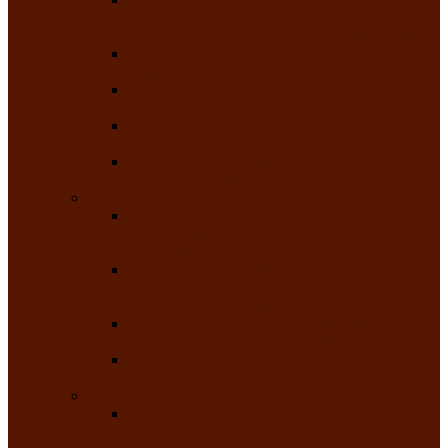
творчества детей ограниченными
возможностями здоровья «Мы всё можем!»
Республиканский фотоконкурс «Салют
Победы»
Республиканский конкурс чтецов «Поэзия
души»
Республиканский конкурс народно-
певческих коллективов «Родные напевы»
Республиканский фестиваль юмора среди
людей с нарушениями зрения «Море смеха»
Май 2026
Республиканский фестиваль творчества
среди людей с нарушениями зрения «Народу
победителю»
Республиканский фестиваль-конкурс
носителей и исполнителей традиционного
музыкального творчества «Айтыс»
Республиканский конкурс героических
сказаний имени С.П. Кадышева
Республиканский конкурс детского
творчества «Вот какое наше детство!»
Июнь 2026
Республиканский конкурс «Чайлаг»-
«Летняя усадьба»