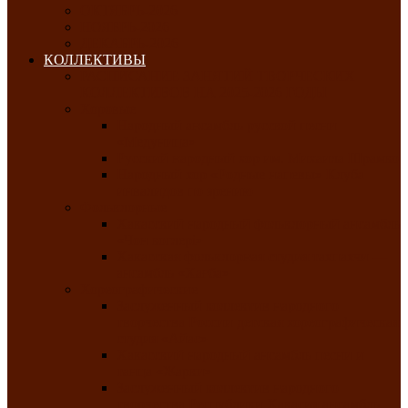
ОКТЯБРЬ-2026
НОЯБРЬ-2026
ДЕКАБРЬ-2026
КОЛЛЕКТИВЫ
РАСПИСАНИЕ ЗАНЯТИЙ ТВОРЧЕСКИХ
КОЛЛЕКТИВОВ НА 2025-2026 ГОДЫ
Хоровые
Народный ансамбль русской песни
«Медуница»
Русский народный хор им. Михаила Шрамко
Народный хор «Родные напевы» Клуба
инвалидов по зрению
Фольклорные
Хакасский народный фольклорный ансамбль
«Чон коглерi»
Хакасская фольклорная студия тахпахчи —
ансамбль «Хағба»
Хореографические
Заслуженный коллектив народного
творчества России детская хореографическая
студия «Айас»
Хакасский народный ансамбль песни и
танца «Жарки»
Заслуженный коллектив народного
творчества Республики Хакасия ансамбль