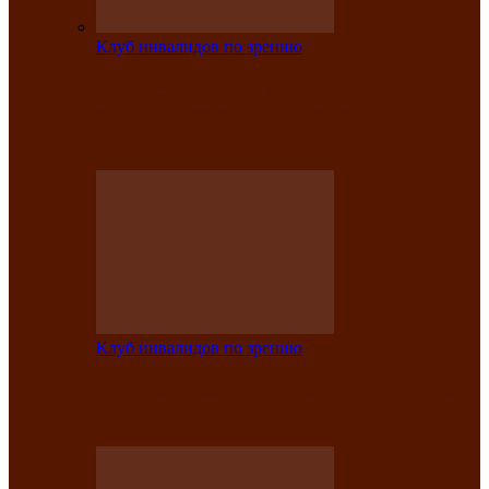
Клуб инвалидов по зрению
На мастер‑классе люди с нарушениями
зрения изготовили бабочек из
синельной…
Клуб инвалидов по зрению
Ко Дню России в Клубе инвалидов по
зрению прошёл праздничный концерт