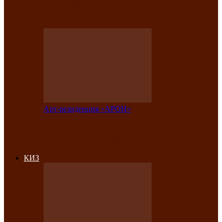
на праздничный концерт в честь Дня
рождения
Арт-резиденция «АРОН»
Фестиваль «Голос кочевника» вновь
объединит народы Саяно-Алтая
КИЗ