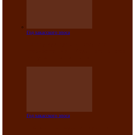
Год хакасского эпоса
Центру культуры и народного
творчества имени Кадышева присвоен
статус «национальный»
Год хакасского эпоса
В Хакасии определили лучших
исполнителей авторской песни «Хысхы