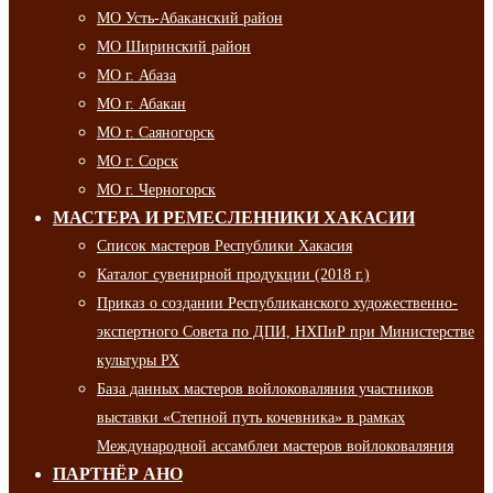
МО Усть-Абаканский район
МО Ширинский район
МО г. Абаза
МО г. Абакан
МО г. Саяногорск
МО г. Сорск
МО г. Черногорск
МАСТЕРА И РЕМЕСЛЕННИКИ ХАКАСИИ
Список мастеров Республики Хакасия
Каталог сувенирной продукции (2018 г.)
Приказ о создании Республиканского художественно-
экспертного Совета по ДПИ, НХПиР при Министерстве
культуры РХ
База данных мастеров войлоковаляния участников
выставки «Степной путь кочевника» в рамках
Международной ассамблеи мастеров войлоковаляния
ПАРТНЁР АНО