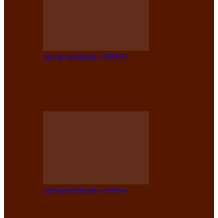
Арт-резиденция «АРОН»
Таланты Хакасии, Тывы и Алтая
представят свою национальную
культуру на фестивале…
Арт-резиденция «АРОН»
Арт-резиденция «АРОН» приглашает