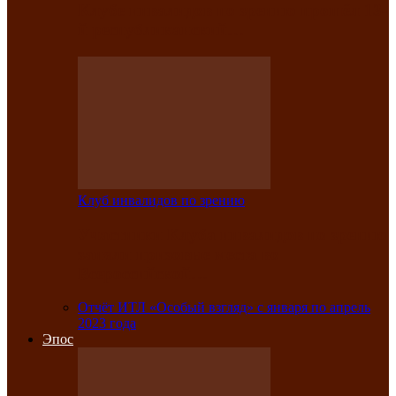
Клубе инвалидов по зрению прошёл 13-
й республиканский…
Клуб инвалидов по зрению
Участники Клуба инвалидов по зрению
заняли призовые места во
Всероссийской…
Отчёт ИТЛ «Особый взгляд» с января по апрель
2023 года
Эпос