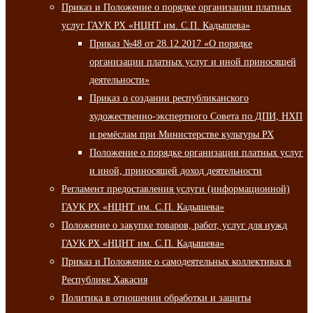
Приказ и Положение о порядке организации платных
услуг ГАУК РХ «НЦНТ им. С.П. Кадышева»
Приказ №48 от 28.12.2017 «О порядке
организации платных услуг и иной приносящей
деятельности»
Приказ о создании республиканского
художественно-экспертного Совета по ДПИ, НХП
и ремёслам при Министерстве культуры РХ
Положение о порядке организации платных услуг
и иной, приносящей доход деятельности
Регламент предоставления услуги (информационной)
ГАУК РХ «НЦНТ им. С.П. Кадышева»
Положение о закупке товаров, работ, услуг для нужд
ГАУК РХ «НЦНТ им. С.П. Кадышева»
Приказ и Положение о самодеятельных коллективах в
Республике Хакасия
Политика в отношении обработки и защиты