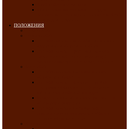
Клуб любителей чатхана
«Творческая мастерская» — студия
декоративно-прикладного искусства Клуба
инвалидов по зрению
ПОЛОЖЕНИЯ
Январь 2026
Февраль 2026
Республиканский молодёжный конкурс
«Здоровый выбор-твой выбор»
Республиканский фестиваль-конкурс
патриотической песни среди людей с
нарушениями зрения «Виват, Россия!»
Март 2026
Республиканская выставка-конкурс
«Сувениры Хакасии»
Республиканский конкурс игровых
программ «Кӱлӱк аттыӊ ойыннары» —
«Игры трудолюбивой лошади»
Межрегиональный конкурс русского танца
«Сибирское раздолье»
Республиканская выставка работ
самодеятельных художников «Часхы
оннерi»-«Краски весны»
Апрель 2026
Республиканская выставка изобразительного