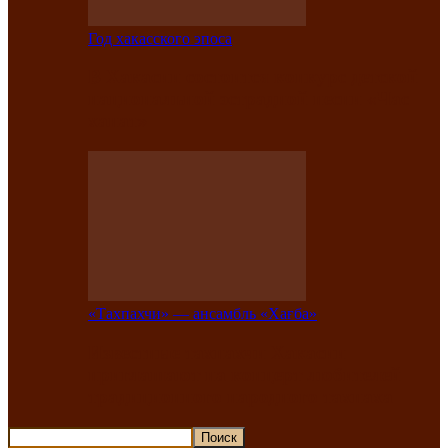
Год хакасского эпоса
В Хакасии состоится конкурс детской
национальной эстрадной песни «Час
ханат»
«Тахпахчи» — ансамбль «Хағба»
Известные тахпахчи Хакасии
приглашают на концерт любителей
традиционного народного тахпаха