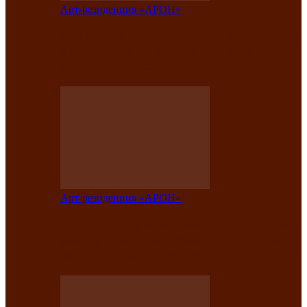
Арт-резиденция «АРОН»
Вокальная студия «Арон» приглашает
на премьерный концерт солистки
Елены Кызласовой
Арт-резиденция «АРОН»
Единство народов Саяно-Алтая: Гала-
концерт завершил Межрегиональный
фестиваль «Голос кочевника»