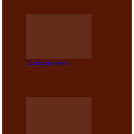
саӊнары-2021»
Год хакасского эпоса
В Центре культуры имени Кадышева
подвели итоги творческого проекта
«Вечера эпосов…