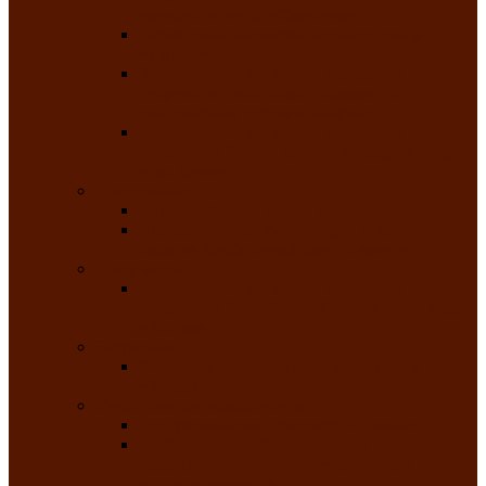
народного танца «Саяночка»
Образцовый ансамбль бального танца
«Тарина»
Заслуженный коллектив народного
творчества Российской Федерации
танцевальная студия «Ынархас»
Заслуженный коллектив народного
творчества России детская эстрадная студия
«Час ханат»
Театральные
Народный театр юного зрителя
Народная театральная студия «Горячие
сердца» Клуба инвалидов по зрению
Театр моды
Заслуженный коллектив народного
творчества Республики Хакасия театр моды
«Алтыр»
Эстрадные
Хакасская народная эстрадная группа
«Хайджи»
Любительские объединения
Республиканский фотоклуб «Саяны»
Любительское объединение по
традиционной культуре «Арба хоор» —
«Колесо времени»