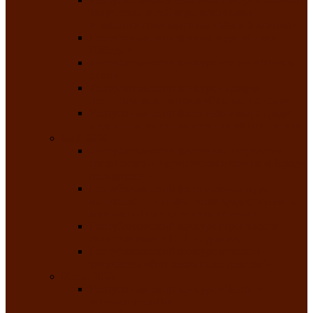
творчества детей ограниченными
возможностями здоровья «Мы всё можем!»
Республиканский фотоконкурс «Салют
Победы»
Республиканский конкурс чтецов «Поэзия
души»
Республиканский конкурс народно-
певческих коллективов «Родные напевы»
Республиканский фестиваль юмора среди
людей с нарушениями зрения «Море смеха»
Май 2026
Республиканский фестиваль творчества
среди людей с нарушениями зрения «Народу
победителю»
Республиканский фестиваль-конкурс
носителей и исполнителей традиционного
музыкального творчества «Айтыс»
Республиканский конкурс героических
сказаний имени С.П. Кадышева
Республиканский конкурс детского
творчества «Вот какое наше детство!»
Июнь 2026
Республиканский конкурс «Чайлаг»-
«Летняя усадьба»