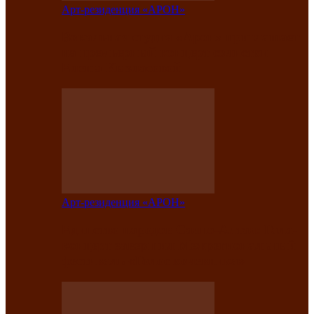
Арт-резиденция «АРОН»
Вокальная студия «Арон» приглашает
на премьерный концерт солистки
Елены Кызласовой
Арт-резиденция «АРОН»
Единство народов Саяно-Алтая: Гала-
концерт завершил Межрегиональный
фестиваль «Голос кочевника»