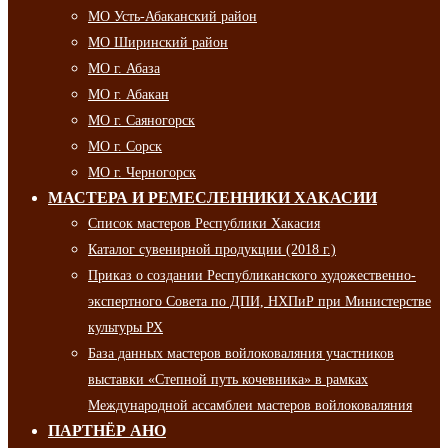
МО Усть-Абаканский район
МО Ширинский район
МО г. Абаза
МО г. Абакан
МО г. Саяногорск
МО г. Сорск
МО г. Черногорск
МАСТЕРА И РЕМЕСЛЕННИКИ ХАКАСИИ
Список мастеров Республики Хакасия
Каталог сувенирной продукции (2018 г.)
Приказ о создании Республиканского художественно-
экспертного Совета по ДПИ, НХПиР при Министерстве
культуры РХ
База данных мастеров войлоковаляния участников
выставки «Степной путь кочевника» в рамках
Международной ассамблеи мастеров войлоковаляния
ПАРТНЁР АНО