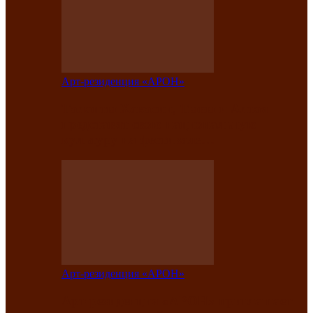
Арт-резиденция «АРОН»
Таланты Хакасии, Тывы и Алтая
представят свою национальную
культуру на фестивале…
Арт-резиденция «АРОН»
Арт-резиденция «АРОН» приглашает