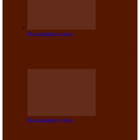
Год хакасского эпоса
Центру культуры и народного
творчества имени Кадышева присвоен
статус «национальный»
Год хакасского эпоса
В Хакасии определили лучших
исполнителей авторской песни «Хысхы