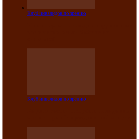
Клуб инвалидов по зрению
На мастер‑классе люди с нарушениями
зрения изготовили бабочек из
синельной…
Клуб инвалидов по зрению
Ко Дню России в Клубе инвалидов по
зрению прошёл праздничный концерт