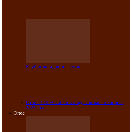
Клубе инвалидов по зрению прошёл 13-
й республиканский…
Клуб инвалидов по зрению
Участники Клуба инвалидов по зрению
заняли призовые места во
Всероссийской…
Отчёт ИТЛ «Особый взгляд» с января по апрель
2023 года
Эпос