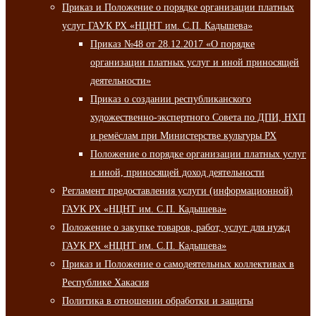
Приказ и Положение о порядке организации платных
услуг ГАУК РХ «НЦНТ им. С.П. Кадышева»
Приказ №48 от 28.12.2017 «О порядке
организации платных услуг и иной приносящей
деятельности»
Приказ о создании республиканского
художественно-экспертного Совета по ДПИ, НХП
и ремёслам при Министерстве культуры РХ
Положение о порядке организации платных услуг
и иной, приносящей доход деятельности
Регламент предоставления услуги (информационной)
ГАУК РХ «НЦНТ им. С.П. Кадышева»
Положение о закупке товаров, работ, услуг для нужд
ГАУК РХ «НЦНТ им. С.П. Кадышева»
Приказ и Положение о самодеятельных коллективах в
Республике Хакасия
Политика в отношении обработки и защиты