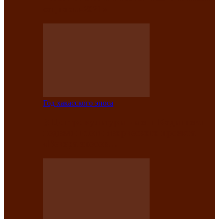
саӊнары-2021»
Год хакасского эпоса
В Центре культуры имени Кадышева
подвели итоги творческого проекта
«Вечера эпосов…