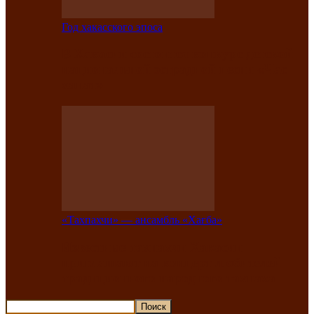
Год хакасского эпоса
В Хакасии состоится конкурс детской
национальной эстрадной песни «Час
ханат»
«Тахпахчи» — ансамбль «Хағба»
Известные тахпахчи Хакасии
приглашают на концерт любителей
традиционного народного тахпаха