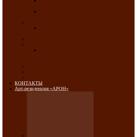
Республиканский конкурс национального
костюма «Алтын чазы»-«Золотая степь»
Республиканский конкурс на лучший
традиционный напиток «Айран пайы»
Июль 2026
Республиканский фестиваль семейного
творчества «Ромашка»
Август 2026
Сентябрь 2026
Республиканская выставка по
изобразительному и ДПИ, НХР и
фотоискусству «Традиции и современность»
Октябрь 2026
Ноябрь 2026
Декабрь 2026
КОНТАКТЫ
Арт-резиденция «АРОН»