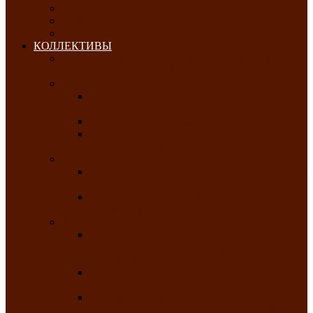
ОКТЯБРЬ-2026
НОЯБРЬ-2026
ДЕКАБРЬ-2026
КОЛЛЕКТИВЫ
РАСПИСАНИЕ ЗАНЯТИЙ ТВОРЧЕСКИХ
КОЛЛЕКТИВОВ НА 2025-2026 ГОДЫ
Хоровые
Народный ансамбль русской песни
«Медуница»
Русский народный хор им. Михаила Шрамко
Народный хор «Родные напевы» Клуба
инвалидов по зрению
Фольклорные
Хакасский народный фольклорный ансамбль
«Чон коглерi»
Хакасская фольклорная студия тахпахчи —
ансамбль «Хағба»
Хореографические
Заслуженный коллектив народного
творчества России детская хореографическая
студия «Айас»
Хакасский народный ансамбль песни и
танца «Жарки»
Заслуженный коллектив народного
творчества Республики Хакасия ансамбль