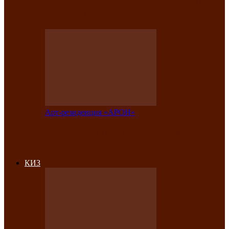
на праздничный концерт в честь Дня
рождения
Арт-резиденция «АРОН»
Фестиваль «Голос кочевника» вновь
объединит народы Саяно-Алтая
КИЗ