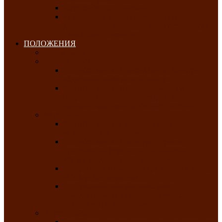
Клуб любителей чатхана
«Творческая мастерская» — студия
декоративно-прикладного искусства Клуба
инвалидов по зрению
ПОЛОЖЕНИЯ
Январь 2026
Февраль 2026
Республиканский молодёжный конкурс
«Здоровый выбор-твой выбор»
Республиканский фестиваль-конкурс
патриотической песни среди людей с
нарушениями зрения «Виват, Россия!»
Март 2026
Республиканская выставка-конкурс
«Сувениры Хакасии»
Республиканский конкурс игровых
программ «Кӱлӱк аттыӊ ойыннары» —
«Игры трудолюбивой лошади»
Межрегиональный конкурс русского танца
«Сибирское раздолье»
Республиканская выставка работ
самодеятельных художников «Часхы
оннерi»-«Краски весны»
Апрель 2026
Республиканская выставка изобразительного