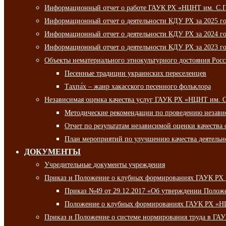
Информационный отчет о работе ГАУК РХ «НЦНТ им. С.П.
Информационный отчет о деятельности КДУ РХ за 2025 г
Информационный отчет о деятельности КДУ РХ за 2024 г
Информационный отчет о деятельности КДУ РХ за 2023 г
Объекты нематериального этнокультурного достояния Рос
Песенные традиции украинских переселенцев
Тахпа́х – жанр хакасского песенного фольклора
Независимая оценка качества услуг ГАУК РХ «НЦНТ им. 
Методические рекомендации по проведению независи
Отчет по результатам независимой оценки качества 
План мероприятий по улучшению качества деятельно
ДОКУМЕНТЫ
Учредительные документы учреждения
Приказ и Положение о клубных формированиях ГАУК РХ
Приказ №49 от 29.12.2017 «Об утверждении Полож
Положение о клубных формированиях ГАУК РХ «Н
Приказ и Положение о системе нормирования труда в Г