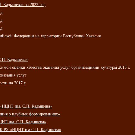
 Кадышева» за 2023 год
од
од
од
сийской Федерации на территории Республики Хакасия
С.П. Кадышева»
мой оценки качества оказания услуг организациями культуры 2015 г.
оказания услуг
сти на 2017 г.
 «НЦНТ им. С.П. Кадышева»
ения о клубных формированиях»
ЦНТ им. С.П. Кадышева»
АУК РХ «НЦНТ им.С.П. Кадышева»