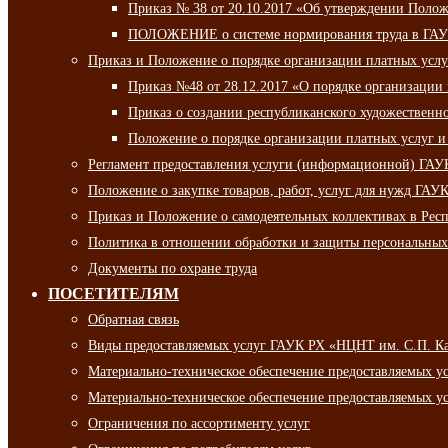
Приказ № 38 от 20.10.2017 «Об утверждении Полож
ПОЛОЖЕНИЕ о системе нормирования труда в ГАУ
Приказ и Положение о порядке организации платных ус
Приказ №48 от 28.12.2017 «О порядке организации
Приказ о создании республиканского художественн
Положение о порядке организации платных услуг и
Регламент предоставления услуги (информационной) ГА
Положение о закупке товаров, работ, услуг для нужд ГА
Приказ и Положение о самодеятельных коллективах в Рес
Политика в отношении обработки и защиты персональны
Документы по охране труда
ПОСЕТИТЕЛЯМ
Обратная связь
Виды предоставляемых услуг ГАУК РХ «НЦНТ им. С.П. К
Материально-техническое обеспечение предоставляемых 
Материально-техническое обеспечение предоставляемых 
Ограничения по ассортименту услуг