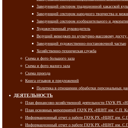
Заведующий сектором традиционной хакасской кул
Заведующий сектором народного творчества и межн
Заведующий сектором изобразительного и декорати
Художественный руководитель
Ведущий менеджер по культурно-массовому досугу 
Заведующий художественно-постановочной частью
Хозяйственно-техническая служба
Схема и фото большого зала
Схема и фото малого зала
Схема проезда
Книга отзывов и предложений
Политика в отношении обработки персональных да
ДЕЯТЕЛЬНОСТЬ
План финансово-хозяйственной деятельности ГАУК РХ «
План основных мероприятий ГАУК РХ «НЦНТ им. С.П. Ка
Информационный отчет о работе ГАУК РХ «НЦНТ им. С.П.
Информационный отчет о работе ГАУК РХ «НЦНТ им. С.П.