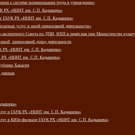
ения о системе нормирования труда в учреждении»
К РХ «НЦНТ им. С.П. Кадышева»
луг ГАУК РХ «НЦНТ им. С.П. Кадышева»
 платных услуг и иной приносящей деятельности»
о-экспертного Совета по ДПИ, НХП и ремёслам при Министерстве культ
 иной, приносящей доход деятельности
УК РХ «НЦНТ им. С.П. Кадышева»
УК РХ «НЦНТ им. С.П. Кадышева»
публике Хакасия
х данных
адышева»
услуг в ГАУК РХ «НЦНТ им. С.П. Кадышева»
услуг в КИЗе-филиале ГАУК РХ «НЦНТ им. С.П. Кадышева»