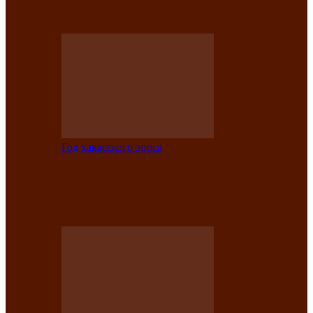
саӊнары-2021»
Год хакасского эпоса
В Центре культуры имени Кадышева
подвели итоги творческого проекта
«Вечера эпосов…