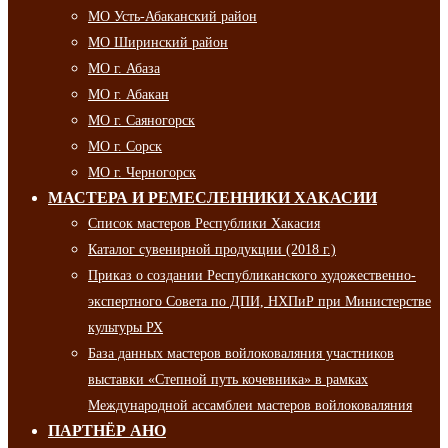
МО Усть-Абаканский район
МО Ширинский район
МО г. Абаза
МО г. Абакан
МО г. Саяногорск
МО г. Сорск
МО г. Черногорск
МАСТЕРА И РЕМЕСЛЕННИКИ ХАКАСИИ
Список мастеров Республики Хакасия
Каталог сувенирной продукции (2018 г.)
Приказ о создании Республиканского художественно-
экспертного Совета по ДПИ, НХПиР при Министерстве
культуры РХ
База данных мастеров войлоковаляния участников
выставки «Степной путь кочевника» в рамках
Международной ассамблеи мастеров войлоковаляния
ПАРТНЁР АНО