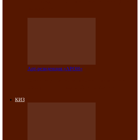
на праздничный концерт в честь Дня
рождения
Арт-резиденция «АРОН»
Фестиваль «Голос кочевника» вновь
объединит народы Саяно-Алтая
КИЗ