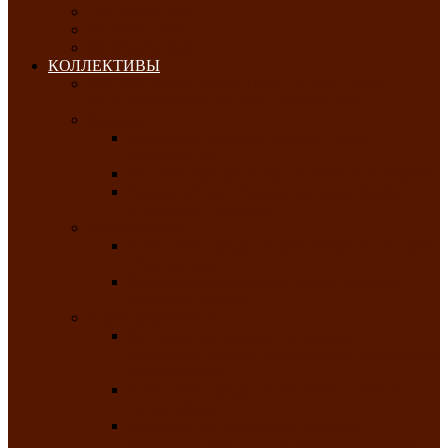
ОКТЯБРЬ-2026
НОЯБРЬ-2026
ДЕКАБРЬ-2026
КОЛЛЕКТИВЫ
РАСПИСАНИЕ ЗАНЯТИЙ ТВОРЧЕСКИХ
КОЛЛЕКТИВОВ НА 2025-2026 ГОДЫ
Хоровые
Народный ансамбль русской песни
«Медуница»
Русский народный хор им. Михаила Шрамко
Народный хор «Родные напевы» Клуба
инвалидов по зрению
Фольклорные
Хакасский народный фольклорный ансамбль
«Чон коглерi»
Хакасская фольклорная студия тахпахчи —
ансамбль «Хағба»
Хореографические
Заслуженный коллектив народного
творчества России детская хореографическая
студия «Айас»
Хакасский народный ансамбль песни и
танца «Жарки»
Заслуженный коллектив народного
творчества Республики Хакасия ансамбль