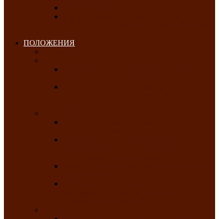
Клуб любителей чатхана
«Творческая мастерская» — студия
декоративно-прикладного искусства Клуба
инвалидов по зрению
ПОЛОЖЕНИЯ
Январь 2026
Февраль 2026
Республиканский молодёжный конкурс
«Здоровый выбор-твой выбор»
Республиканский фестиваль-конкурс
патриотической песни среди людей с
нарушениями зрения «Виват, Россия!»
Март 2026
Республиканская выставка-конкурс
«Сувениры Хакасии»
Республиканский конкурс игровых
программ «Кӱлӱк аттыӊ ойыннары» —
«Игры трудолюбивой лошади»
Межрегиональный конкурс русского танца
«Сибирское раздолье»
Республиканская выставка работ
самодеятельных художников «Часхы
оннерi»-«Краски весны»
Апрель 2026
Республиканская выставка изобразительного