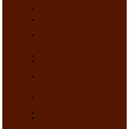
народного танца «Саяночка»
Образцовый ансамбль бального танца
«Тарина»
Заслуженный коллектив народного
творчества Российской Федерации
танцевальная студия «Ынархас»
Заслуженный коллектив народного
творчества России детская эстрадная студия
«Час ханат»
Театральные
Народный театр юного зрителя
Народная театральная студия «Горячие
сердца» Клуба инвалидов по зрению
Театр моды
Заслуженный коллектив народного
творчества Республики Хакасия театр моды
«Алтыр»
Эстрадные
Хакасская народная эстрадная группа
«Хайджи»
Любительские объединения
Республиканский фотоклуб «Саяны»
Любительское объединение по
традиционной культуре «Арба хоор» —
«Колесо времени»