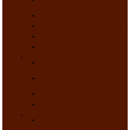
творчества детей ограниченными
возможностями здоровья «Мы всё можем!»
Республиканский фотоконкурс «Салют
Победы»
Республиканский конкурс чтецов «Поэзия
души»
Республиканский конкурс народно-
певческих коллективов «Родные напевы»
Республиканский фестиваль юмора среди
людей с нарушениями зрения «Море смеха»
Май 2026
Республиканский фестиваль творчества
среди людей с нарушениями зрения «Народу
победителю»
Республиканский фестиваль-конкурс
носителей и исполнителей традиционного
музыкального творчества «Айтыс»
Республиканский конкурс героических
сказаний имени С.П. Кадышева
Республиканский конкурс детского
творчества «Вот какое наше детство!»
Июнь 2026
Республиканский конкурс «Чайлаг»-
«Летняя усадьба»