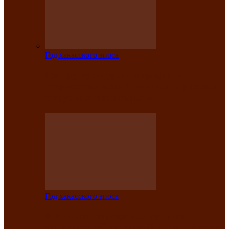
Год хакасского эпоса
Центру культуры и народного
творчества имени Кадышева присвоен
статус «национальный»
Год хакасского эпоса
В Хакасии определили лучших
исполнителей авторской песни «Хысхы