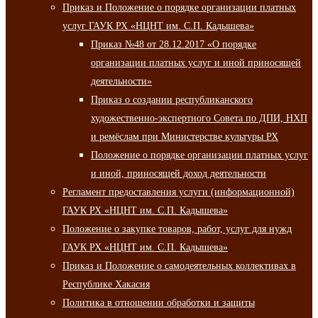
Приказ и Положение о порядке организации платных
услуг ГАУК РХ «НЦНТ им. С.П. Кадышева»
Приказ №48 от 28.12.2017 «О порядке
организации платных услуг и иной приносящей
деятельности»
Приказ о создании республиканского
художественно-экспертного Совета по ДПИ, НХП
и ремёслам при Министерстве культуры РХ
Положение о порядке организации платных услуг
и иной, приносящей доход деятельности
Регламент предоставления услуги (информационной)
ГАУК РХ «НЦНТ им. С.П. Кадышева»
Положение о закупке товаров, работ, услуг для нужд
ГАУК РХ «НЦНТ им. С.П. Кадышева»
Приказ и Положение о самодеятельных коллективах в
Республике Хакасия
Политика в отношении обработки и защиты