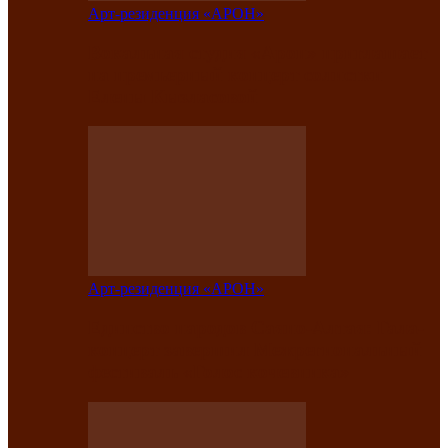
Арт-резиденция «АРОН»
Вокальная студия «Арон» приглашает
на премьерный концерт солистки
Елены Кызласовой
Арт-резиденция «АРОН»
Единство народов Саяно-Алтая: Гала-
концерт завершил Межрегиональный
фестиваль «Голос кочевника»