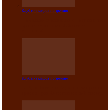
Клуб инвалидов по зрению
На мастер‑классе люди с нарушениями
зрения изготовили бабочек из
синельной…
Клуб инвалидов по зрению
Ко Дню России в Клубе инвалидов по
зрению прошёл праздничный концерт