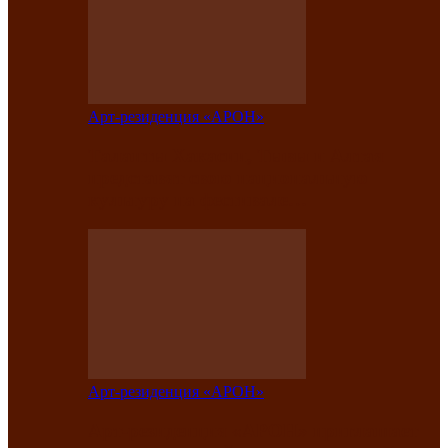
Арт-резиденция «АРОН»
Таланты Хакасии, Тывы и Алтая
представят свою национальную
культуру на фестивале…
Арт-резиденция «АРОН»
Арт-резиденция «АРОН» приглашает