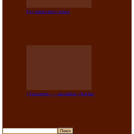
Год хакасского эпоса
В Хакасии состоится конкурс детской
национальной эстрадной песни «Час
ханат»
«Тахпахчи» — ансамбль «Хағба»
Известные тахпахчи Хакасии
приглашают на концерт любителей
традиционного народного тахпаха