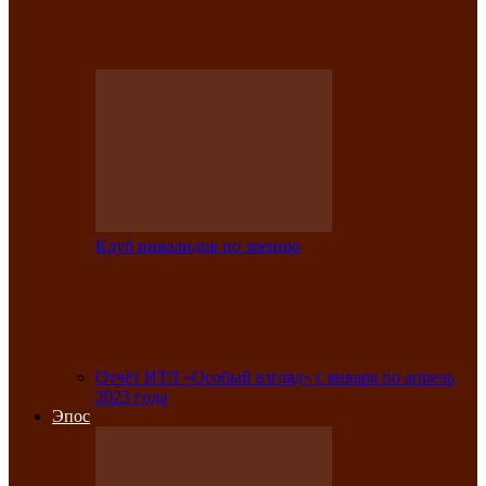
Клубе инвалидов по зрению прошёл 13-
й республиканский…
Клуб инвалидов по зрению
Участники Клуба инвалидов по зрению
заняли призовые места во
Всероссийской…
Отчёт ИТЛ «Особый взгляд» с января по апрель
2023 года
Эпос