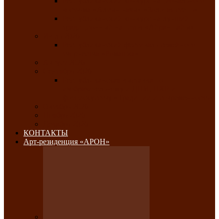
Республиканский конкурс национального
костюма «Алтын чазы»-«Золотая степь»
Республиканский конкурс на лучший
традиционный напиток «Айран пайы»
Июль 2026
Республиканский фестиваль семейного
творчества «Ромашка»
Август 2026
Сентябрь 2026
Республиканская выставка по
изобразительному и ДПИ, НХР и
фотоискусству «Традиции и современность»
Октябрь 2026
Ноябрь 2026
Декабрь 2026
КОНТАКТЫ
Арт-резиденция «АРОН»