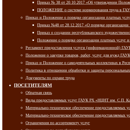
Приказ № 38 от 20.10.2017 «Об утверждении Полож
ПОЛОЖЕНИЕ о системе нормирования труда в ГАУ
Приказ и Положение о порядке организации платных ус
Приказ №48 от 28.12.2017 «О порядке организации
Приказ о создании республиканского художественн
Положение о порядке организации платных услуг и
Регламент предоставления услуги (информационной) ГА
Положение о закупке товаров, работ, услуг для нужд ГА
Приказ и Положение о самодеятельных коллективах в Рес
Политика в отношении обработки и защиты персональны
Документы по охране труда
ПОСЕТИТЕЛЯМ
Обратная связь
Виды предоставляемых услуг ГАУК РХ «НЦНТ им. С.П. К
Материально-техническое обеспечение предоставляемых 
Материально-техническое обеспечение предоставляемых 
Ограничения по ассортименту услуг