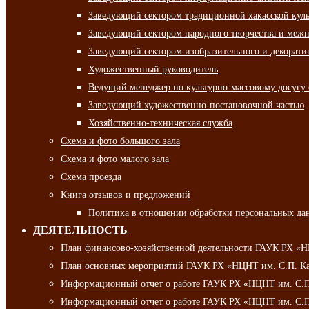
Заведующий сектором традиционной хакасской кул
Заведующий сектором народного творчества и межн
Заведующий сектором изобразительного и декорати
Художественный руководитель
Ведущий менеджер по культурно-массовому досугу 
Заведующий художественно-постановочной частью
Хозяйственно-техническая служба
Схема и фото большого зала
Схема и фото малого зала
Схема проезда
Книга отзывов и предложений
Политика в отношении обработки персональных да
ДЕЯТЕЛЬНОСТЬ
План финансово-хозяйственной деятельности ГАУК РХ «
План основных мероприятий ГАУК РХ «НЦНТ им. С.П. Ка
Информационный отчет о работе ГАУК РХ «НЦНТ им. С.П.
Информационный отчет о работе ГАУК РХ «НЦНТ им. С.П.