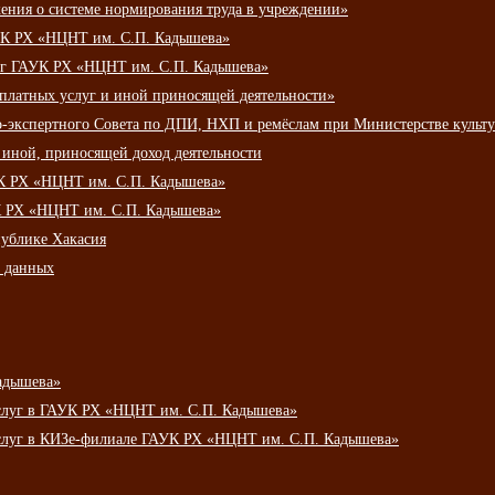
ения о системе нормирования труда в учреждении»
К РХ «НЦНТ им. С.П. Кадышева»
луг ГАУК РХ «НЦНТ им. С.П. Кадышева»
 платных услуг и иной приносящей деятельности»
о-экспертного Совета по ДПИ, НХП и ремёслам при Министерстве культ
 иной, приносящей доход деятельности
УК РХ «НЦНТ им. С.П. Кадышева»
УК РХ «НЦНТ им. С.П. Кадышева»
публике Хакасия
х данных
адышева»
услуг в ГАУК РХ «НЦНТ им. С.П. Кадышева»
услуг в КИЗе-филиале ГАУК РХ «НЦНТ им. С.П. Кадышева»