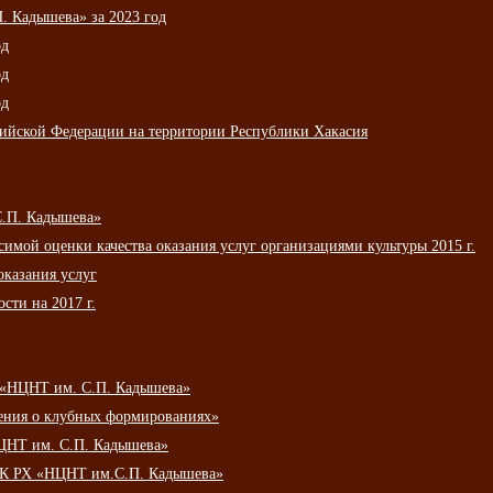
 Кадышева» за 2023 год
од
од
од
сийской Федерации на территории Республики Хакасия
С.П. Кадышева»
мой оценки качества оказания услуг организациями культуры 2015 г.
оказания услуг
сти на 2017 г.
 «НЦНТ им. С.П. Кадышева»
ения о клубных формированиях»
ЦНТ им. С.П. Кадышева»
АУК РХ «НЦНТ им.С.П. Кадышева»