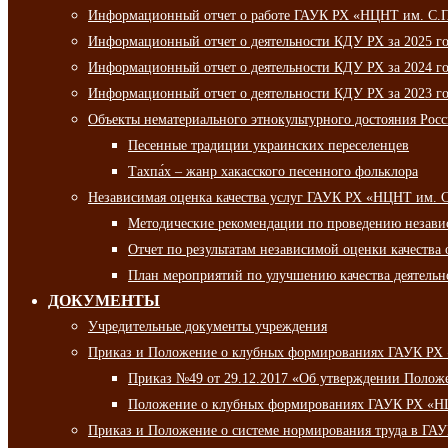
Информационный отчет о работе ГАУК РХ «НЦНТ им. С.П.
Информационный отчет о деятельности КДУ РХ за 2025 г
Информационный отчет о деятельности КДУ РХ за 2024 г
Информационный отчет о деятельности КДУ РХ за 2023 г
Объекты нематериального этнокультурного достояния Рос
Песенные традиции украинских переселенцев
Тахпа́х – жанр хакасского песенного фольклора
Независимая оценка качества услуг ГАУК РХ «НЦНТ им. 
Методические рекомендации по проведению независи
Отчет по результатам независимой оценки качества 
План мероприятий по улучшению качества деятельно
ДОКУМЕНТЫ
Учредительные документы учреждения
Приказ и Положение о клубных формированиях ГАУК РХ
Приказ №49 от 29.12.2017 «Об утверждении Полож
Положение о клубных формированиях ГАУК РХ «Н
Приказ и Положение о системе нормирования труда в Г