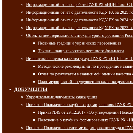
Информационный отчет о работе ГАУК РХ «НЦНТ им. С.П.
Информационный отчет о деятельности КДУ РХ за 2025 г
Информационный отчет о деятельности КДУ РХ за 2024 г
Информационный отчет о деятельности КДУ РХ за 2023 г
Объекты нематериального этнокультурного достояния Рос
Песенные традиции украинских переселенцев
Тахпа́х – жанр хакасского песенного фольклора
Независимая оценка качества услуг ГАУК РХ «НЦНТ им. 
Методические рекомендации по проведению независи
Отчет по результатам независимой оценки качества 
План мероприятий по улучшению качества деятельно
ДОКУМЕНТЫ
Учредительные документы учреждения
Приказ и Положение о клубных формированиях ГАУК РХ
Приказ №49 от 29.12.2017 «Об утверждении Полож
Положение о клубных формированиях ГАУК РХ «Н
Приказ и Положение о системе нормирования труда в Г