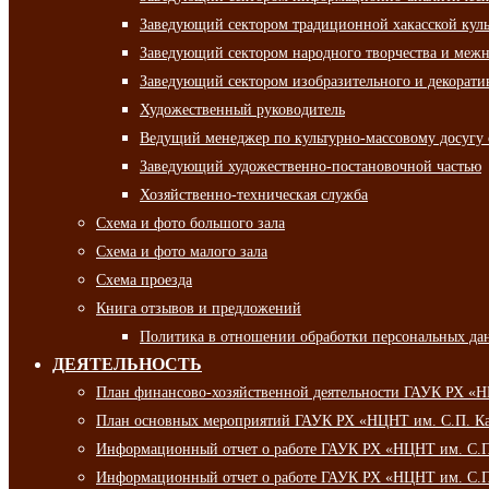
Заведующий сектором традиционной хакасской кул
Заведующий сектором народного творчества и межн
Заведующий сектором изобразительного и декорати
Художественный руководитель
Ведущий менеджер по культурно-массовому досугу 
Заведующий художественно-постановочной частью
Хозяйственно-техническая служба
Схема и фото большого зала
Схема и фото малого зала
Схема проезда
Книга отзывов и предложений
Политика в отношении обработки персональных да
ДЕЯТЕЛЬНОСТЬ
План финансово-хозяйственной деятельности ГАУК РХ «
План основных мероприятий ГАУК РХ «НЦНТ им. С.П. Ка
Информационный отчет о работе ГАУК РХ «НЦНТ им. С.П.
Информационный отчет о работе ГАУК РХ «НЦНТ им. С.П.