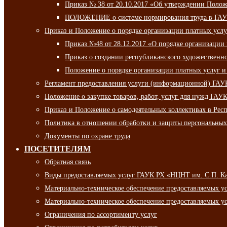
Приказ № 38 от 20.10.2017 «Об утверждении Полож
ПОЛОЖЕНИЕ о системе нормирования труда в ГАУ
Приказ и Положение о порядке организации платных ус
Приказ №48 от 28.12.2017 «О порядке организации
Приказ о создании республиканского художественн
Положение о порядке организации платных услуг и
Регламент предоставления услуги (информационной) ГА
Положение о закупке товаров, работ, услуг для нужд ГА
Приказ и Положение о самодеятельных коллективах в Рес
Политика в отношении обработки и защиты персональны
Документы по охране труда
ПОСЕТИТЕЛЯМ
Обратная связь
Виды предоставляемых услуг ГАУК РХ «НЦНТ им. С.П. К
Материально-техническое обеспечение предоставляемых 
Материально-техническое обеспечение предоставляемых 
Ограничения по ассортименту услуг