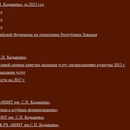
 Кадышева» за 2023 год
од
од
од
сийской Федерации на территории Республики Хакасия
С.П. Кадышева»
мой оценки качества оказания услуг организациями культуры 2015 г.
оказания услуг
сти на 2017 г.
 «НЦНТ им. С.П. Кадышева»
ения о клубных формированиях»
ЦНТ им. С.П. Кадышева»
АУК РХ «НЦНТ им.С.П. Кадышева»