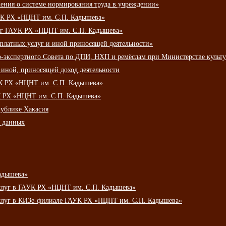
ения о системе нормирования труда в учреждении»
К РХ «НЦНТ им. С.П. Кадышева»
луг ГАУК РХ «НЦНТ им. С.П. Кадышева»
 платных услуг и иной приносящей деятельности»
о-экспертного Совета по ДПИ, НХП и ремёслам при Министерстве культ
 иной, приносящей доход деятельности
УК РХ «НЦНТ им. С.П. Кадышева»
УК РХ «НЦНТ им. С.П. Кадышева»
публике Хакасия
х данных
адышева»
услуг в ГАУК РХ «НЦНТ им. С.П. Кадышева»
услуг в КИЗе-филиале ГАУК РХ «НЦНТ им. С.П. Кадышева»