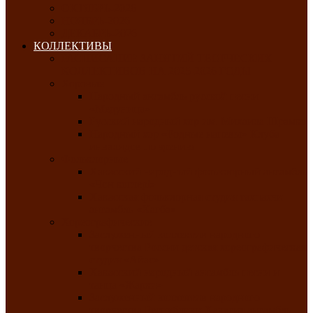
ОКТЯБРЬ-2026
НОЯБРЬ-2026
ДЕКАБРЬ-2026
КОЛЛЕКТИВЫ
РАСПИСАНИЕ ЗАНЯТИЙ ТВОРЧЕСКИХ
КОЛЛЕКТИВОВ НА 2025-2026 ГОДЫ
Хоровые
Народный ансамбль русской песни
«Медуница»
Русский народный хор им. Михаила Шрамко
Народный хор «Родные напевы» Клуба
инвалидов по зрению
Фольклорные
Хакасский народный фольклорный ансамбль
«Чон коглерi»
Хакасская фольклорная студия тахпахчи —
ансамбль «Хағба»
Хореографические
Заслуженный коллектив народного
творчества России детская хореографическая
студия «Айас»
Хакасский народный ансамбль песни и
танца «Жарки»
Заслуженный коллектив народного
творчества Республики Хакасия ансамбль