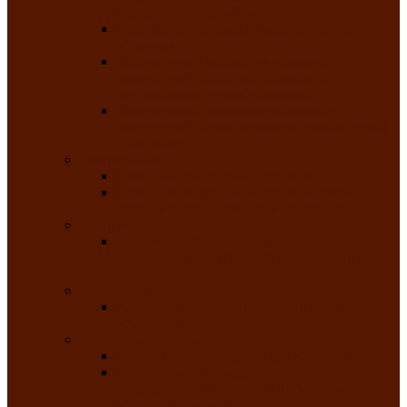
народного танца «Саяночка»
Образцовый ансамбль бального танца
«Тарина»
Заслуженный коллектив народного
творчества Российской Федерации
танцевальная студия «Ынархас»
Заслуженный коллектив народного
творчества России детская эстрадная студия
«Час ханат»
Театральные
Народный театр юного зрителя
Народная театральная студия «Горячие
сердца» Клуба инвалидов по зрению
Театр моды
Заслуженный коллектив народного
творчества Республики Хакасия театр моды
«Алтыр»
Эстрадные
Хакасская народная эстрадная группа
«Хайджи»
Любительские объединения
Республиканский фотоклуб «Саяны»
Любительское объединение по
традиционной культуре «Арба хоор» —
«Колесо времени»