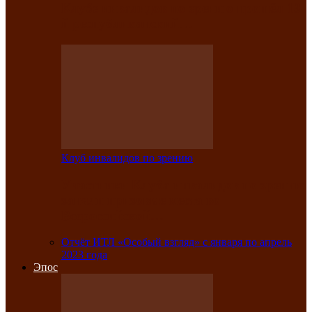
Клубе инвалидов по зрению прошёл 13-
й республиканский…
Клуб инвалидов по зрению
Участники Клуба инвалидов по зрению
заняли призовые места во
Всероссийской…
Отчёт ИТЛ «Особый взгляд» с января по апрель
2023 года
Эпос