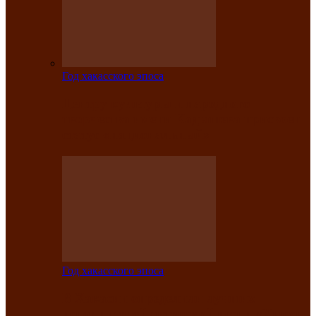
Год хакасского эпоса
Центру культуры и народного
творчества имени Кадышева присвоен
статус «национальный»
Год хакасского эпоса
В Хакасии определили лучших
исполнителей авторской песни «Хысхы