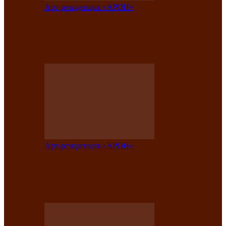
Арт-резиденция «АРОН»
Вокальная студия «Арон» приглашает
на премьерный концерт солистки
Елены Кызласовой
Арт-резиденция «АРОН»
Единство народов Саяно-Алтая: Гала-
концерт завершил Межрегиональный
фестиваль «Голос кочевника»