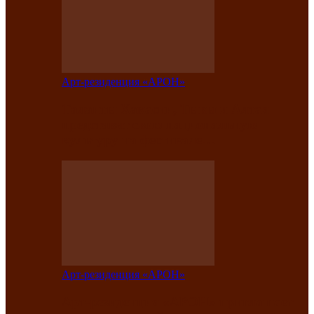
Арт-резиденция «АРОН»
Таланты Хакасии, Тывы и Алтая
представят свою национальную
культуру на фестивале…
Арт-резиденция «АРОН»
Арт-резиденция «АРОН» приглашает