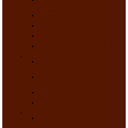
творчества детей ограниченными
возможностями здоровья «Мы всё можем!»
Республиканский фотоконкурс «Салют
Победы»
Республиканский конкурс чтецов «Поэзия
души»
Республиканский конкурс народно-
певческих коллективов «Родные напевы»
Республиканский фестиваль юмора среди
людей с нарушениями зрения «Море смеха»
Май 2026
Республиканский фестиваль творчества
среди людей с нарушениями зрения «Народу
победителю»
Республиканский фестиваль-конкурс
носителей и исполнителей традиционного
музыкального творчества «Айтыс»
Республиканский конкурс героических
сказаний имени С.П. Кадышева
Республиканский конкурс детского
творчества «Вот какое наше детство!»
Июнь 2026
Республиканский конкурс «Чайлаг»-
«Летняя усадьба»