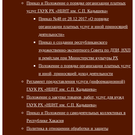
Приказ и Положение о порядке организации платных
услуг ГАУК РХ «НЦНТ им. С.П. Кадышева»
Приказ №48 от 28.12.2017 «О порядке
организации платных услуг и иной приносящей
деятельности»
Приказ о создании республиканского
художественно-экспертного Совета по ДПИ, НХП
и ремёслам при Министерстве культуры РХ
Положение о порядке организации платных услуг
и иной, приносящей доход деятельности
Регламент предоставления услуги (информационной)
ГАУК РХ «НЦНТ им. С.П. Кадышева»
Положение о закупке товаров, работ, услуг для нужд
ГАУК РХ «НЦНТ им. С.П. Кадышева»
Приказ и Положение о самодеятельных коллективах в
Республике Хакасия
Политика в отношении обработки и защиты