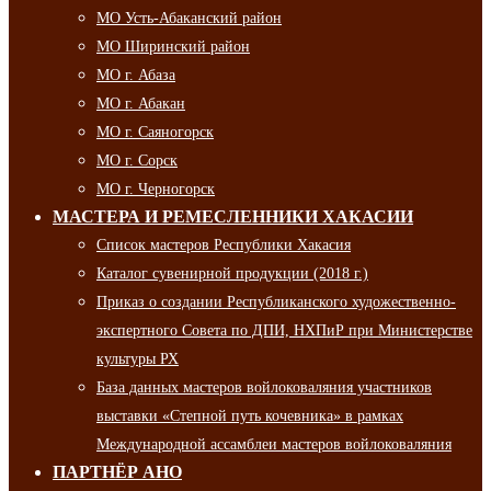
МО Усть-Абаканский район
МО Ширинский район
МО г. Абаза
МО г. Абакан
МО г. Саяногорск
МО г. Сорск
МО г. Черногорск
МАСТЕРА И РЕМЕСЛЕННИКИ ХАКАСИИ
Список мастеров Республики Хакасия
Каталог сувенирной продукции (2018 г.)
Приказ о создании Республиканского художественно-
экспертного Совета по ДПИ, НХПиР при Министерстве
культуры РХ
База данных мастеров войлоковаляния участников
выставки «Степной путь кочевника» в рамках
Международной ассамблеи мастеров войлоковаляния
ПАРТНЁР АНО