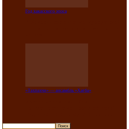
Год хакасского эпоса
В Хакасии состоится конкурс детской
национальной эстрадной песни «Час
ханат»
«Тахпахчи» — ансамбль «Хағба»
Известные тахпахчи Хакасии
приглашают на концерт любителей
традиционного народного тахпаха