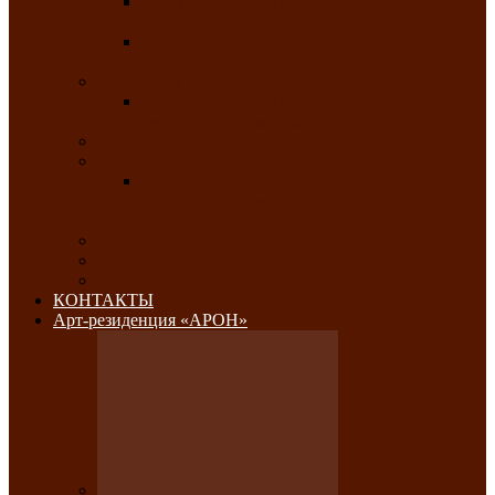
Республиканский конкурс национального
костюма «Алтын чазы»-«Золотая степь»
Республиканский конкурс на лучший
традиционный напиток «Айран пайы»
Июль 2026
Республиканский фестиваль семейного
творчества «Ромашка»
Август 2026
Сентябрь 2026
Республиканская выставка по
изобразительному и ДПИ, НХР и
фотоискусству «Традиции и современность»
Октябрь 2026
Ноябрь 2026
Декабрь 2026
КОНТАКТЫ
Арт-резиденция «АРОН»