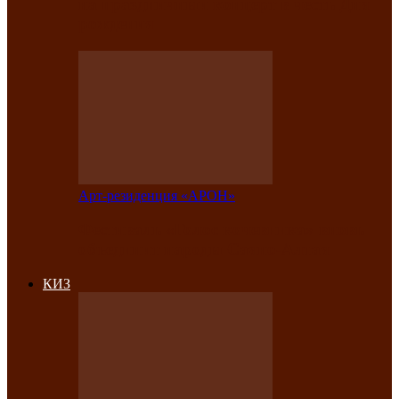
на праздничный концерт в честь Дня
рождения
Арт-резиденция «АРОН»
Фестиваль «Голос кочевника» вновь
объединит народы Саяно-Алтая
КИЗ