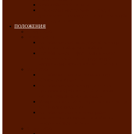
Клуб любителей чатхана
«Творческая мастерская» — студия
декоративно-прикладного искусства Клуба
инвалидов по зрению
ПОЛОЖЕНИЯ
Январь 2026
Февраль 2026
Республиканский молодёжный конкурс
«Здоровый выбор-твой выбор»
Республиканский фестиваль-конкурс
патриотической песни среди людей с
нарушениями зрения «Виват, Россия!»
Март 2026
Республиканская выставка-конкурс
«Сувениры Хакасии»
Республиканский конкурс игровых
программ «Кӱлӱк аттыӊ ойыннары» —
«Игры трудолюбивой лошади»
Межрегиональный конкурс русского танца
«Сибирское раздолье»
Республиканская выставка работ
самодеятельных художников «Часхы
оннерi»-«Краски весны»
Апрель 2026
Республиканская выставка изобразительного