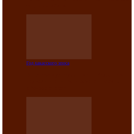
саӊнары-2021»
Год хакасского эпоса
В Центре культуры имени Кадышева
подвели итоги творческого проекта
«Вечера эпосов…