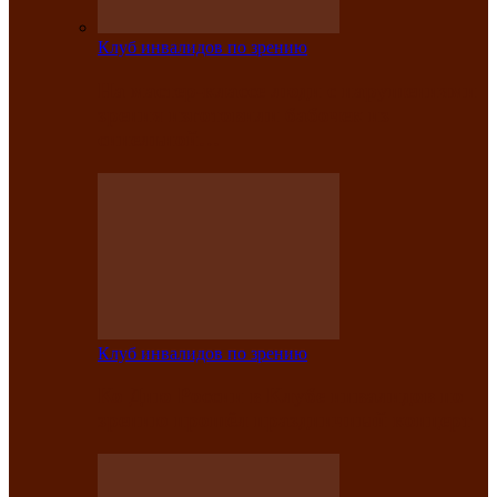
Клуб инвалидов по зрению
На мастер‑классе люди с нарушениями
зрения изготовили бабочек из
синельной…
Клуб инвалидов по зрению
Ко Дню России в Клубе инвалидов по
зрению прошёл праздничный концерт