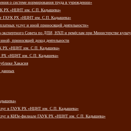
ения о системе нормирования труда в учреждении»
К РХ «НЦНТ им. С.П. Кадышева»
луг ГАУК РХ «НЦНТ им. С.П. Кадышева»
 платных услуг и иной приносящей деятельности»
о-экспертного Совета по ДПИ, НХП и ремёслам при Министерстве культ
 иной, приносящей доход деятельности
УК РХ «НЦНТ им. С.П. Кадышева»
УК РХ «НЦНТ им. С.П. Кадышева»
публике Хакасия
х данных
адышева»
услуг в ГАУК РХ «НЦНТ им. С.П. Кадышева»
услуг в КИЗе-филиале ГАУК РХ «НЦНТ им. С.П. Кадышева»