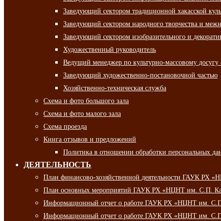
Заведующий сектором традиционной хакасской кул
Заведующий сектором народного творчества и межн
Заведующий сектором изобразительного и декорати
Художественный руководитель
Ведущий менеджер по культурно-массовому досугу 
Заведующий художественно-постановочной частью
Хозяйственно-техническая служба
Схема и фото большого зала
Схема и фото малого зала
Схема проезда
Книга отзывов и предложений
Политика в отношении обработки персональных да
ДЕЯТЕЛЬНОСТЬ
План финансово-хозяйственной деятельности ГАУК РХ «
План основных мероприятий ГАУК РХ «НЦНТ им. С.П. Ка
Информационный отчет о работе ГАУК РХ «НЦНТ им. С.П.
Информационный отчет о работе ГАУК РХ «НЦНТ им. С.П.