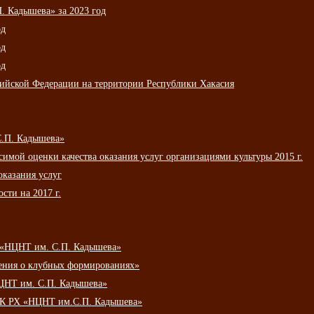
 Кадышева» за 2023 год
од
од
од
сийской Федерации на территории Республики Хакасия
С.П. Кадышева»
мой оценки качества оказания услуг организациями культуры 2015 г.
оказания услуг
сти на 2017 г.
 «НЦНТ им. С.П. Кадышева»
ения о клубных формированиях»
ЦНТ им. С.П. Кадышева»
АУК РХ «НЦНТ им.С.П. Кадышева»