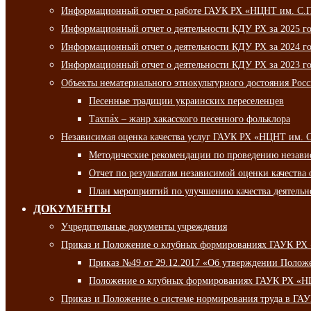
Информационный отчет о работе ГАУК РХ «НЦНТ им. С.П.
Информационный отчет о деятельности КДУ РХ за 2025 г
Информационный отчет о деятельности КДУ РХ за 2024 г
Информационный отчет о деятельности КДУ РХ за 2023 г
Объекты нематериального этнокультурного достояния Рос
Песенные традиции украинских переселенцев
Тахпа́х – жанр хакасского песенного фольклора
Независимая оценка качества услуг ГАУК РХ «НЦНТ им. 
Методические рекомендации по проведению независи
Отчет по результатам независимой оценки качества 
План мероприятий по улучшению качества деятельно
ДОКУМЕНТЫ
Учредительные документы учреждения
Приказ и Положение о клубных формированиях ГАУК РХ
Приказ №49 от 29.12.2017 «Об утверждении Полож
Положение о клубных формированиях ГАУК РХ «Н
Приказ и Положение о системе нормирования труда в Г