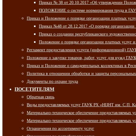
Приказ № 38 от 20.10.2017 «Об утверждении Полож
ПОЛОЖЕНИЕ о системе нормирования труда в ГАУ
Приказ и Положение о порядке организации платных ус
Приказ №48 от 28.12.2017 «О порядке организации
Приказ о создании республиканского художественн
Положение о порядке организации платных услуг и
Регламент предоставления услуги (информационной) ГА
Положение о закупке товаров, работ, услуг для нужд ГА
Приказ и Положение о самодеятельных коллективах в Рес
Политика в отношении обработки и защиты персональны
Документы по охране труда
ПОСЕТИТЕЛЯМ
Обратная связь
Виды предоставляемых услуг ГАУК РХ «НЦНТ им. С.П. К
Материально-техническое обеспечение предоставляемых 
Материально-техническое обеспечение предоставляемых 
Ограничения по ассортименту услуг