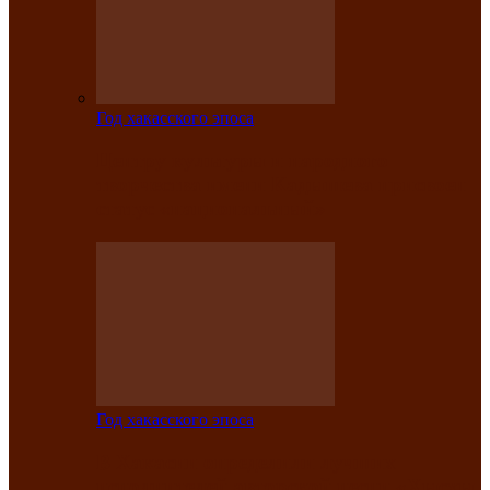
Год хакасского эпоса
Центру культуры и народного
творчества имени Кадышева присвоен
статус «национальный»
Год хакасского эпоса
В Хакасии определили лучших
исполнителей авторской песни «Хысхы