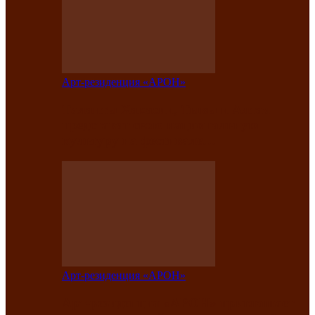
Арт-резиденция «АРОН»
Таланты Хакасии, Тывы и Алтая
представят свою национальную
культуру на фестивале…
Арт-резиденция «АРОН»
Арт-резиденция «АРОН» приглашает