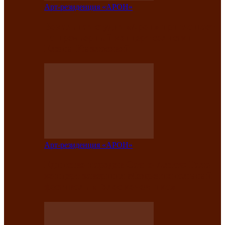
Арт-резиденция «АРОН»
Вокальная студия «Арон» приглашает
на премьерный концерт солистки
Елены Кызласовой
Арт-резиденция «АРОН»
Единство народов Саяно-Алтая: Гала-
концерт завершил Межрегиональный
фестиваль «Голос кочевника»