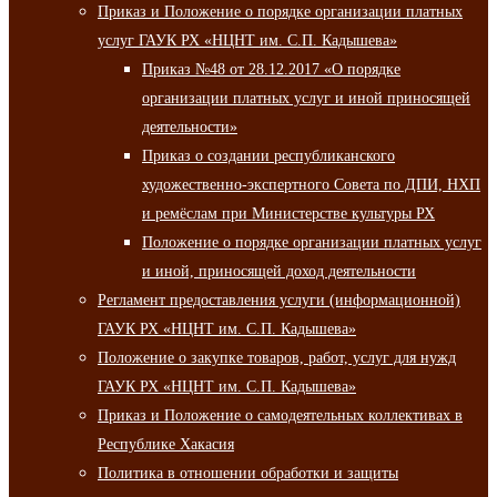
Приказ и Положение о порядке организации платных
услуг ГАУК РХ «НЦНТ им. С.П. Кадышева»
Приказ №48 от 28.12.2017 «О порядке
организации платных услуг и иной приносящей
деятельности»
Приказ о создании республиканского
художественно-экспертного Совета по ДПИ, НХП
и ремёслам при Министерстве культуры РХ
Положение о порядке организации платных услуг
и иной, приносящей доход деятельности
Регламент предоставления услуги (информационной)
ГАУК РХ «НЦНТ им. С.П. Кадышева»
Положение о закупке товаров, работ, услуг для нужд
ГАУК РХ «НЦНТ им. С.П. Кадышева»
Приказ и Положение о самодеятельных коллективах в
Республике Хакасия
Политика в отношении обработки и защиты