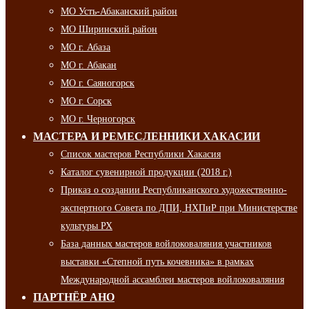
МО Усть-Абаканский район
МО Ширинский район
МО г. Абаза
МО г. Абакан
МО г. Саяногорск
МО г. Сорск
МО г. Черногорск
МАСТЕРА И РЕМЕСЛЕННИКИ ХАКАСИИ
Список мастеров Республики Хакасия
Каталог сувенирной продукции (2018 г.)
Приказ о создании Республиканского художественно-
экспертного Совета по ДПИ, НХПиР при Министерстве
культуры РХ
База данных мастеров войлоковаляния участников
выставки «Степной путь кочевника» в рамках
Международной ассамблеи мастеров войлоковаляния
ПАРТНЁР АНО