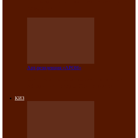
на праздничный концерт в честь Дня
рождения
Арт-резиденция «АРОН»
Фестиваль «Голос кочевника» вновь
объединит народы Саяно-Алтая
КИЗ