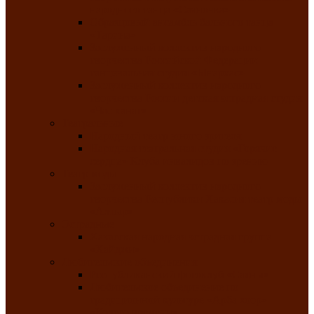
народного танца «Саяночка»
Образцовый ансамбль бального танца
«Тарина»
Заслуженный коллектив народного
творчества Российской Федерации
танцевальная студия «Ынархас»
Заслуженный коллектив народного
творчества России детская эстрадная студия
«Час ханат»
Театральные
Народный театр юного зрителя
Народная театральная студия «Горячие
сердца» Клуба инвалидов по зрению
Театр моды
Заслуженный коллектив народного
творчества Республики Хакасия театр моды
«Алтыр»
Эстрадные
Хакасская народная эстрадная группа
«Хайджи»
Любительские объединения
Республиканский фотоклуб «Саяны»
Любительское объединение по
традиционной культуре «Арба хоор» —
«Колесо времени»