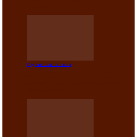
саӊнары-2021»
Год хакасского эпоса
В Центре культуры имени Кадышева
подвели итоги творческого проекта
«Вечера эпосов…