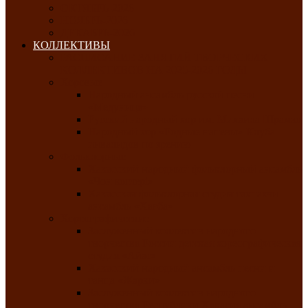
ОКТЯБРЬ-2026
НОЯБРЬ-2026
ДЕКАБРЬ-2026
КОЛЛЕКТИВЫ
РАСПИСАНИЕ ЗАНЯТИЙ ТВОРЧЕСКИХ
КОЛЛЕКТИВОВ НА 2025-2026 ГОДЫ
Хоровые
Народный ансамбль русской песни
«Медуница»
Русский народный хор им. Михаила Шрамко
Народный хор «Родные напевы» Клуба
инвалидов по зрению
Фольклорные
Хакасский народный фольклорный ансамбль
«Чон коглерi»
Хакасская фольклорная студия тахпахчи —
ансамбль «Хағба»
Хореографические
Заслуженный коллектив народного
творчества России детская хореографическая
студия «Айас»
Хакасский народный ансамбль песни и
танца «Жарки»
Заслуженный коллектив народного
творчества Республики Хакасия ансамбль