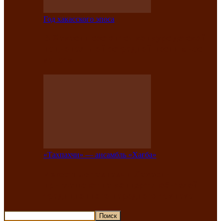
Год хакасского эпоса
В Хакасии состоится конкурс детской
национальной эстрадной песни «Час
ханат»
«Тахпахчи» — ансамбль «Хағба»
Известные тахпахчи Хакасии
приглашают на концерт любителей
традиционного народного тахпаха