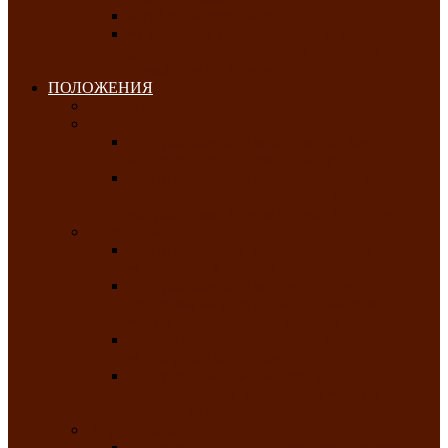
Клуб любителей чатхана
«Творческая мастерская» — студия
декоративно-прикладного искусства Клуба
инвалидов по зрению
ПОЛОЖЕНИЯ
Январь 2026
Февраль 2026
Республиканский молодёжный конкурс
«Здоровый выбор-твой выбор»
Республиканский фестиваль-конкурс
патриотической песни среди людей с
нарушениями зрения «Виват, Россия!»
Март 2026
Республиканская выставка-конкурс
«Сувениры Хакасии»
Республиканский конкурс игровых
программ «Кӱлӱк аттыӊ ойыннары» —
«Игры трудолюбивой лошади»
Межрегиональный конкурс русского танца
«Сибирское раздолье»
Республиканская выставка работ
самодеятельных художников «Часхы
оннерi»-«Краски весны»
Апрель 2026
Республиканская выставка изобразительного