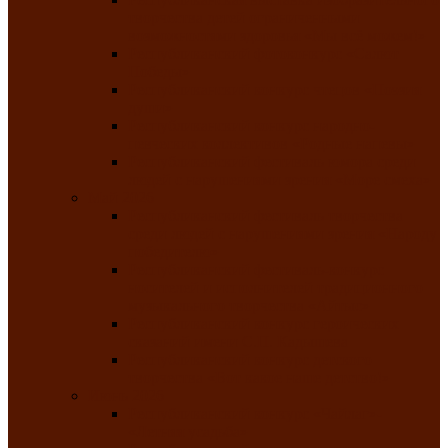
творчества детей ограниченными
возможностями здоровья «Мы всё можем!»
Республиканский фотоконкурс «Салют
Победы»
Республиканский конкурс чтецов «Поэзия
души»
Республиканский конкурс народно-
певческих коллективов «Родные напевы»
Республиканский фестиваль юмора среди
людей с нарушениями зрения «Море смеха»
Май 2026
Республиканский фестиваль творчества
среди людей с нарушениями зрения «Народу
победителю»
Республиканский фестиваль-конкурс
носителей и исполнителей традиционного
музыкального творчества «Айтыс»
Республиканский конкурс героических
сказаний имени С.П. Кадышева
Республиканский конкурс детского
творчества «Вот какое наше детство!»
Июнь 2026
Республиканский конкурс «Чайлаг»-
«Летняя усадьба»