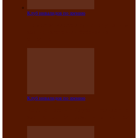
Клуб инвалидов по зрению
На мастер‑классе люди с нарушениями
зрения изготовили бабочек из
синельной…
Клуб инвалидов по зрению
Ко Дню России в Клубе инвалидов по
зрению прошёл праздничный концерт