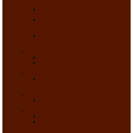
народного танца «Саяночка»
Образцовый ансамбль бального танца
«Тарина»
Заслуженный коллектив народного
творчества Российской Федерации
танцевальная студия «Ынархас»
Заслуженный коллектив народного
творчества России детская эстрадная студия
«Час ханат»
Театральные
Народный театр юного зрителя
Народная театральная студия «Горячие
сердца» Клуба инвалидов по зрению
Театр моды
Заслуженный коллектив народного
творчества Республики Хакасия театр моды
«Алтыр»
Эстрадные
Хакасская народная эстрадная группа
«Хайджи»
Любительские объединения
Республиканский фотоклуб «Саяны»
Любительское объединение по
традиционной культуре «Арба хоор» —
«Колесо времени»