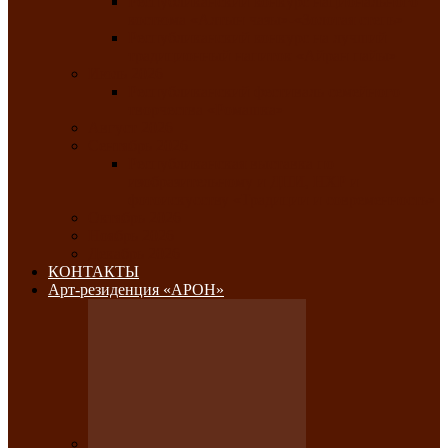
Республиканский конкурс национального
костюма «Алтын чазы»-«Золотая степь»
Республиканский конкурс на лучший
традиционный напиток «Айран пайы»
Июль 2026
Республиканский фестиваль семейного
творчества «Ромашка»
Август 2026
Сентябрь 2026
Республиканская выставка по
изобразительному и ДПИ, НХР и
фотоискусству «Традиции и современность»
Октябрь 2026
Ноябрь 2026
Декабрь 2026
КОНТАКТЫ
Арт-резиденция «АРОН»