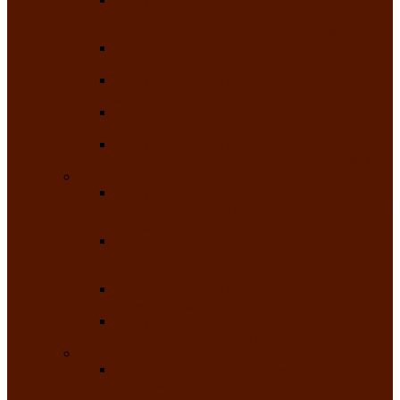
творчества детей ограниченными
возможностями здоровья «Мы всё можем!»
Республиканский фотоконкурс «Салют
Победы»
Республиканский конкурс чтецов «Поэзия
души»
Республиканский конкурс народно-
певческих коллективов «Родные напевы»
Республиканский фестиваль юмора среди
людей с нарушениями зрения «Море смеха»
Май 2026
Республиканский фестиваль творчества
среди людей с нарушениями зрения «Народу
победителю»
Республиканский фестиваль-конкурс
носителей и исполнителей традиционного
музыкального творчества «Айтыс»
Республиканский конкурс героических
сказаний имени С.П. Кадышева
Республиканский конкурс детского
творчества «Вот какое наше детство!»
Июнь 2026
Республиканский конкурс «Чайлаг»-
«Летняя усадьба»