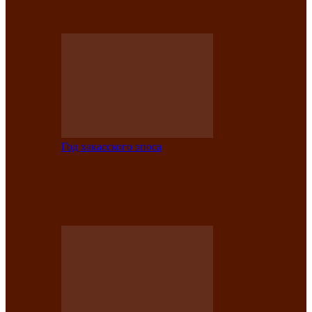
саӊнары-2021»
Год хакасского эпоса
В Центре культуры имени Кадышева
подвели итоги творческого проекта
«Вечера эпосов…