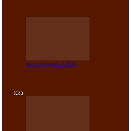
на праздничный концерт в честь Дня
рождения
Арт-резиденция «АРОН»
Фестиваль «Голос кочевника» вновь
объединит народы Саяно-Алтая
КИЗ