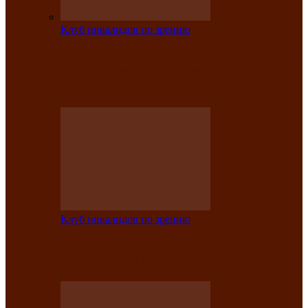
Клуб инвалидов по зрению
На мастер‑классе люди с нарушениями
зрения изготовили бабочек из
синельной…
Клуб инвалидов по зрению
Ко Дню России в Клубе инвалидов по
зрению прошёл праздничный концерт