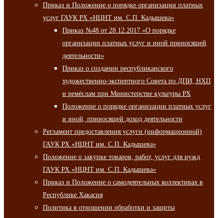
Приказ и Положение о порядке организации платных
услуг ГАУК РХ «НЦНТ им. С.П. Кадышева»
Приказ №48 от 28.12.2017 «О порядке
организации платных услуг и иной приносящей
деятельности»
Приказ о создании республиканского
художественно-экспертного Совета по ДПИ, НХП
и ремёслам при Министерстве культуры РХ
Положение о порядке организации платных услуг
и иной, приносящей доход деятельности
Регламент предоставления услуги (информационной)
ГАУК РХ «НЦНТ им. С.П. Кадышева»
Положение о закупке товаров, работ, услуг для нужд
ГАУК РХ «НЦНТ им. С.П. Кадышева»
Приказ и Положение о самодеятельных коллективах в
Республике Хакасия
Политика в отношении обработки и защиты