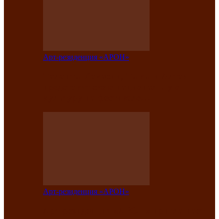
Арт-резиденция «АРОН»
Таланты Хакасии, Тывы и Алтая
представят свою национальную
культуру на фестивале…
Арт-резиденция «АРОН»
Арт-резиденция «АРОН» приглашает