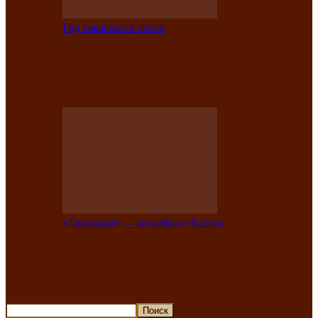
Год хакасского эпоса
В Хакасии состоится конкурс детской
национальной эстрадной песни «Час
ханат»
«Тахпахчи» — ансамбль «Хағба»
Известные тахпахчи Хакасии
приглашают на концерт любителей
традиционного народного тахпаха