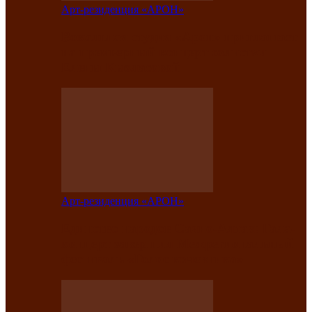
Арт-резиденция «АРОН»
Вокальная студия «Арон» приглашает
на премьерный концерт солистки
Елены Кызласовой
Арт-резиденция «АРОН»
Единство народов Саяно-Алтая: Гала-
концерт завершил Межрегиональный
фестиваль «Голос кочевника»