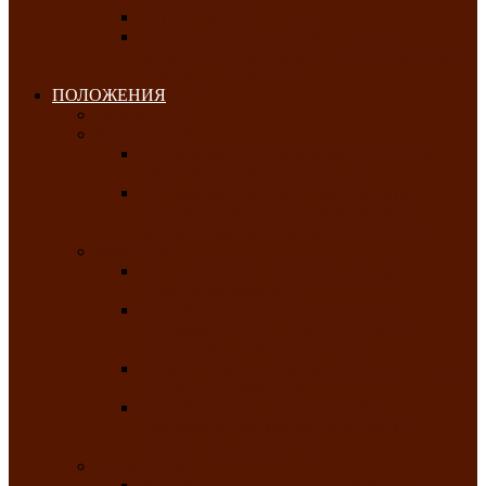
Клуб любителей чатхана
«Творческая мастерская» — студия
декоративно-прикладного искусства Клуба
инвалидов по зрению
ПОЛОЖЕНИЯ
Январь 2026
Февраль 2026
Республиканский молодёжный конкурс
«Здоровый выбор-твой выбор»
Республиканский фестиваль-конкурс
патриотической песни среди людей с
нарушениями зрения «Виват, Россия!»
Март 2026
Республиканская выставка-конкурс
«Сувениры Хакасии»
Республиканский конкурс игровых
программ «Кӱлӱк аттыӊ ойыннары» —
«Игры трудолюбивой лошади»
Межрегиональный конкурс русского танца
«Сибирское раздолье»
Республиканская выставка работ
самодеятельных художников «Часхы
оннерi»-«Краски весны»
Апрель 2026
Республиканская выставка изобразительного