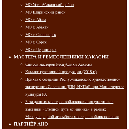
МО Усть-Абаканский район
МО Ширинский район
МО г. Абаза
МО г. Абакан
МО г. Саяногорск
МО г. Сорск
МО г. Черногорск
МАСТЕРА И РЕМЕСЛЕННИКИ ХАКАСИИ
Список мастеров Республики Хакасия
Каталог сувенирной продукции (2018 г.)
Приказ о создании Республиканского художественно-
экспертного Совета по ДПИ, НХПиР при Министерстве
культуры РХ
База данных мастеров войлоковаляния участников
выставки «Степной путь кочевника» в рамках
Международной ассамблеи мастеров войлоковаляния
ПАРТНЁР АНО