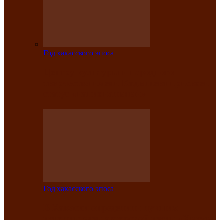
Год хакасского эпоса
Центру культуры и народного
творчества имени Кадышева присвоен
статус «национальный»
Год хакасского эпоса
В Хакасии определили лучших
исполнителей авторской песни «Хысхы