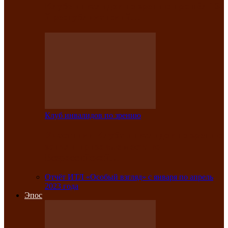
Клубе инвалидов по зрению прошёл 13-
й республиканский…
Клуб инвалидов по зрению
Участники Клуба инвалидов по зрению
заняли призовые места во
Всероссийской…
Отчёт ИТЛ «Особый взгляд» с января по апрель
2023 года
Эпос