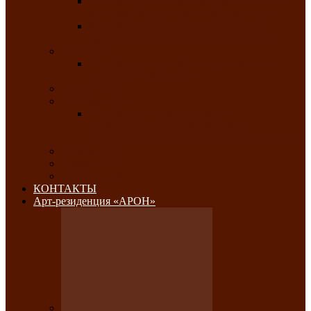
Республиканский конкурс национального
костюма «Алтын чазы»-«Золотая степь»
Республиканский конкурс на лучший
традиционный напиток «Айран пайы»
Июль 2026
Республиканский фестиваль семейного
творчества «Ромашка»
Август 2026
Сентябрь 2026
Республиканская выставка по
изобразительному и ДПИ, НХР и
фотоискусству «Традиции и современность»
Октябрь 2026
Ноябрь 2026
Декабрь 2026
КОНТАКТЫ
Арт-резиденция «АРОН»