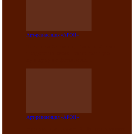
Арт-резиденция «АРОН»
Таланты Хакасии, Тывы и Алтая
представят свою национальную
культуру на фестивале…
Арт-резиденция «АРОН»
Арт-резиденция «АРОН» приглашает