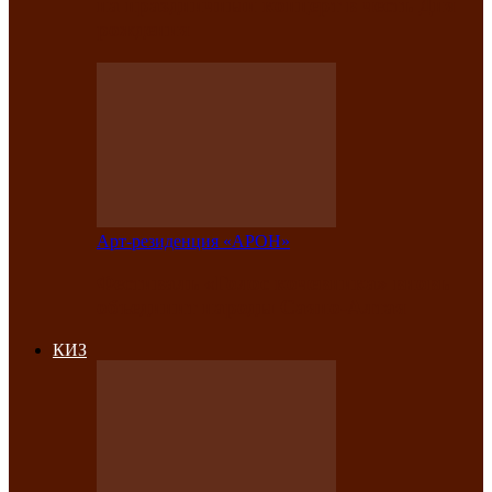
на праздничный концерт в честь Дня
рождения
Арт-резиденция «АРОН»
Фестиваль «Голос кочевника» вновь
объединит народы Саяно-Алтая
КИЗ