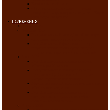
Клуб любителей чатхана
«Творческая мастерская» — студия
декоративно-прикладного искусства Клуба
инвалидов по зрению
ПОЛОЖЕНИЯ
Январь 2026
Февраль 2026
Республиканский молодёжный конкурс
«Здоровый выбор-твой выбор»
Республиканский фестиваль-конкурс
патриотической песни среди людей с
нарушениями зрения «Виват, Россия!»
Март 2026
Республиканская выставка-конкурс
«Сувениры Хакасии»
Республиканский конкурс игровых
программ «Кӱлӱк аттыӊ ойыннары» —
«Игры трудолюбивой лошади»
Межрегиональный конкурс русского танца
«Сибирское раздолье»
Республиканская выставка работ
самодеятельных художников «Часхы
оннерi»-«Краски весны»
Апрель 2026
Республиканская выставка изобразительного