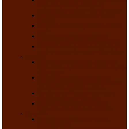
творчества детей ограниченными
возможностями здоровья «Мы всё можем!»
Республиканский фотоконкурс «Салют
Победы»
Республиканский конкурс чтецов «Поэзия
души»
Республиканский конкурс народно-
певческих коллективов «Родные напевы»
Республиканский фестиваль юмора среди
людей с нарушениями зрения «Море смеха»
Май 2026
Республиканский фестиваль творчества
среди людей с нарушениями зрения «Народу
победителю»
Республиканский фестиваль-конкурс
носителей и исполнителей традиционного
музыкального творчества «Айтыс»
Республиканский конкурс героических
сказаний имени С.П. Кадышева
Республиканский конкурс детского
творчества «Вот какое наше детство!»
Июнь 2026
Республиканский конкурс «Чайлаг»-
«Летняя усадьба»