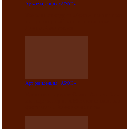
Арт-резиденция «АРОН»
Вокальная студия «Арон» приглашает
на премьерный концерт солистки
Елены Кызласовой
Арт-резиденция «АРОН»
Единство народов Саяно-Алтая: Гала-
концерт завершил Межрегиональный
фестиваль «Голос кочевника»