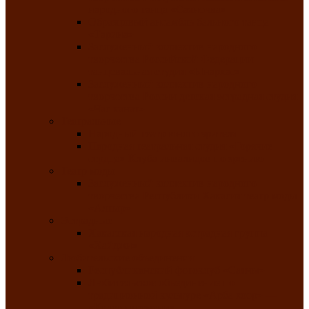
народного танца «Саяночка»
Образцовый ансамбль бального танца
«Тарина»
Заслуженный коллектив народного
творчества Российской Федерации
танцевальная студия «Ынархас»
Заслуженный коллектив народного
творчества России детская эстрадная студия
«Час ханат»
Театральные
Народный театр юного зрителя
Народная театральная студия «Горячие
сердца» Клуба инвалидов по зрению
Театр моды
Заслуженный коллектив народного
творчества Республики Хакасия театр моды
«Алтыр»
Эстрадные
Хакасская народная эстрадная группа
«Хайджи»
Любительские объединения
Республиканский фотоклуб «Саяны»
Любительское объединение по
традиционной культуре «Арба хоор» —
«Колесо времени»