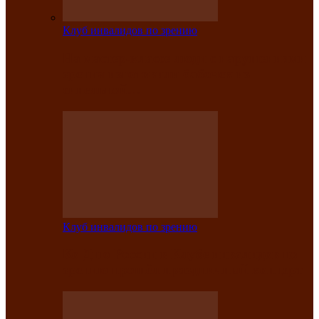
Клуб инвалидов по зрению
На мастер‑классе люди с нарушениями
зрения изготовили бабочек из
синельной…
Клуб инвалидов по зрению
Ко Дню России в Клубе инвалидов по
зрению прошёл праздничный концерт