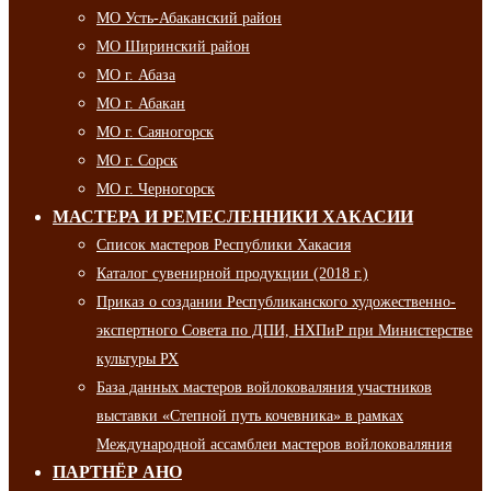
МО Усть-Абаканский район
МО Ширинский район
МО г. Абаза
МО г. Абакан
МО г. Саяногорск
МО г. Сорск
МО г. Черногорск
МАСТЕРА И РЕМЕСЛЕННИКИ ХАКАСИИ
Список мастеров Республики Хакасия
Каталог сувенирной продукции (2018 г.)
Приказ о создании Республиканского художественно-
экспертного Совета по ДПИ, НХПиР при Министерстве
культуры РХ
База данных мастеров войлоковаляния участников
выставки «Степной путь кочевника» в рамках
Международной ассамблеи мастеров войлоковаляния
ПАРТНЁР АНО