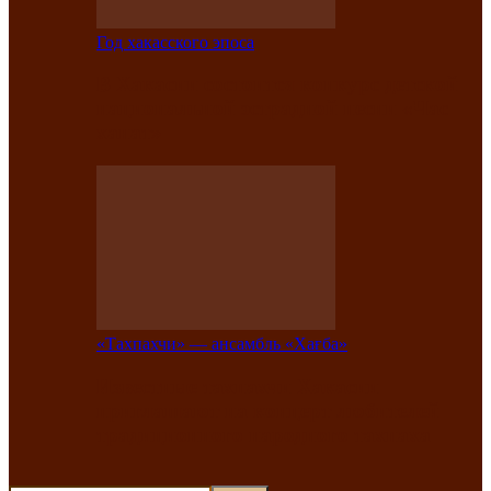
Год хакасского эпоса
В Хакасии состоится конкурс детской
национальной эстрадной песни «Час
ханат»
«Тахпахчи» — ансамбль «Хағба»
Известные тахпахчи Хакасии
приглашают на концерт любителей
традиционного народного тахпаха