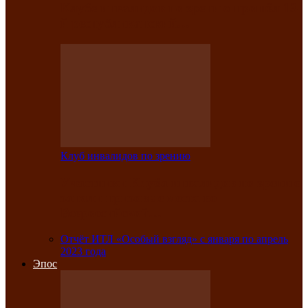
Клубе инвалидов по зрению прошёл 13-
й республиканский…
Клуб инвалидов по зрению
Участники Клуба инвалидов по зрению
заняли призовые места во
Всероссийской…
Отчёт ИТЛ «Особый взгляд» с января по апрель
2023 года
Эпос