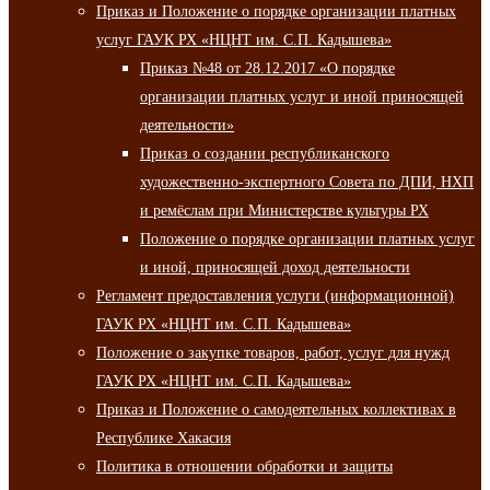
Приказ и Положение о порядке организации платных
услуг ГАУК РХ «НЦНТ им. С.П. Кадышева»
Приказ №48 от 28.12.2017 «О порядке
организации платных услуг и иной приносящей
деятельности»
Приказ о создании республиканского
художественно-экспертного Совета по ДПИ, НХП
и ремёслам при Министерстве культуры РХ
Положение о порядке организации платных услуг
и иной, приносящей доход деятельности
Регламент предоставления услуги (информационной)
ГАУК РХ «НЦНТ им. С.П. Кадышева»
Положение о закупке товаров, работ, услуг для нужд
ГАУК РХ «НЦНТ им. С.П. Кадышева»
Приказ и Положение о самодеятельных коллективах в
Республике Хакасия
Политика в отношении обработки и защиты