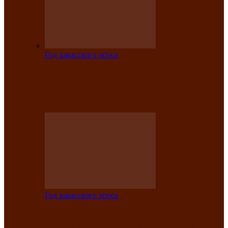
Год хакасского эпоса
Центру культуры и народного
творчества имени Кадышева присвоен
статус «национальный»
Год хакасского эпоса
В Хакасии определили лучших
исполнителей авторской песни «Хысхы