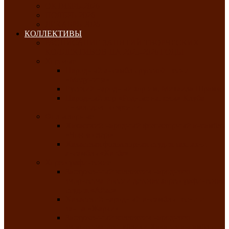
ОКТЯБРЬ-2026
НОЯБРЬ-2026
ДЕКАБРЬ-2026
КОЛЛЕКТИВЫ
РАСПИСАНИЕ ЗАНЯТИЙ ТВОРЧЕСКИХ
КОЛЛЕКТИВОВ НА 2025-2026 ГОДЫ
Хоровые
Народный ансамбль русской песни
«Медуница»
Русский народный хор им. Михаила Шрамко
Народный хор «Родные напевы» Клуба
инвалидов по зрению
Фольклорные
Хакасский народный фольклорный ансамбль
«Чон коглерi»
Хакасская фольклорная студия тахпахчи —
ансамбль «Хағба»
Хореографические
Заслуженный коллектив народного
творчества России детская хореографическая
студия «Айас»
Хакасский народный ансамбль песни и
танца «Жарки»
Заслуженный коллектив народного
творчества Республики Хакасия ансамбль