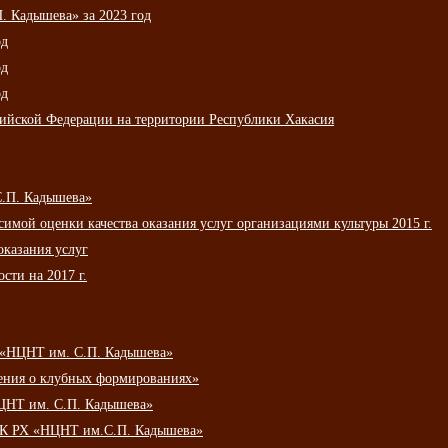
 Кадышева» за 2023 год
од
од
од
сийской Федерации на территории Республики Хакасия
С.П. Кадышева»
мой оценки качества оказания услуг организациями культуры 2015 г.
оказания услуг
сти на 2017 г.
 «НЦНТ им. С.П. Кадышева»
ения о клубных формированиях»
ЦНТ им. С.П. Кадышева»
АУК РХ «НЦНТ им.С.П. Кадышева»