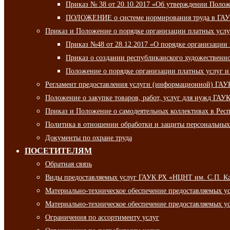
Приказ № 38 от 20.10.2017 «Об утверждении Полож
ПОЛОЖЕНИЕ о системе нормирования труда в ГАУ
Приказ и Положение о порядке организации платных ус
Приказ №48 от 28.12.2017 «О порядке организации
Приказ о создании республиканского художественн
Положение о порядке организации платных услуг и
Регламент предоставления услуги (информационной) ГА
Положение о закупке товаров, работ, услуг для нужд ГА
Приказ и Положение о самодеятельных коллективах в Рес
Политика в отношении обработки и защиты персональны
Документы по охране труда
ПОСЕТИТЕЛЯМ
Обратная связь
Виды предоставляемых услуг ГАУК РХ «НЦНТ им. С.П. К
Материально-техническое обеспечение предоставляемых 
Материально-техническое обеспечение предоставляемых 
Ограничения по ассортименту услуг