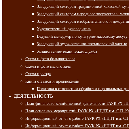
Заведующий сектором традиционной хакасской кул
Заведующий сектором народного творчества и межн
Заведующий сектором изобразительного и декорати
Художественный руководитель
Ведущий менеджер по культурно-массовому досугу 
Заведующий художественно-постановочной частью
Хозяйственно-техническая служба
Схема и фото большого зала
Схема и фото малого зала
Схема проезда
Книга отзывов и предложений
Политика в отношении обработки персональных да
ДЕЯТЕЛЬНОСТЬ
План финансово-хозяйственной деятельности ГАУК РХ «
План основных мероприятий ГАУК РХ «НЦНТ им. С.П. Ка
Информационный отчет о работе ГАУК РХ «НЦНТ им. С.П.
Информационный отчет о работе ГАУК РХ «НЦНТ им. С.П.