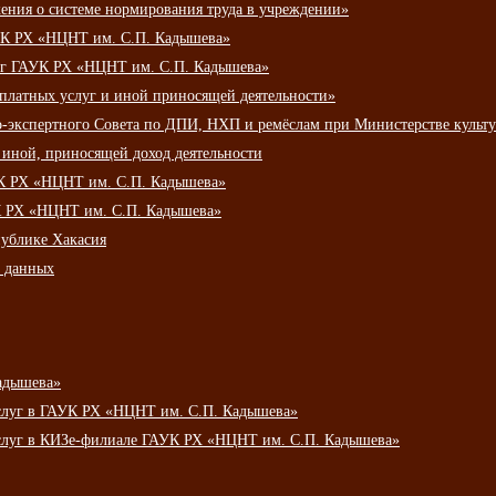
ения о системе нормирования труда в учреждении»
К РХ «НЦНТ им. С.П. Кадышева»
луг ГАУК РХ «НЦНТ им. С.П. Кадышева»
 платных услуг и иной приносящей деятельности»
о-экспертного Совета по ДПИ, НХП и ремёслам при Министерстве культ
 иной, приносящей доход деятельности
УК РХ «НЦНТ им. С.П. Кадышева»
УК РХ «НЦНТ им. С.П. Кадышева»
публике Хакасия
х данных
адышева»
услуг в ГАУК РХ «НЦНТ им. С.П. Кадышева»
услуг в КИЗе-филиале ГАУК РХ «НЦНТ им. С.П. Кадышева»